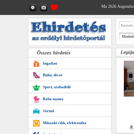
Ma 2026 Augusztus
Összes hirdetés
Legúja
Ingatlan
Ruha, divat
Sport, szabadidő
Baba mama
Jármű
Műszaki cikk, elektronika