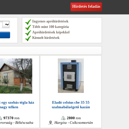
Hirdetés feladás
Ingyenes apróhirdetések
Több mint 100 kategória
Apróhirdetések képekkel
Kiemelt hirdetések
 egy szobás tégla ház
Eladó celsius cbe 35 55
nagy telken
szalmabálaégető kazán
97370
ron
2800
ron
rország - Békéscsaba
Hargita - Csíkcsomortán