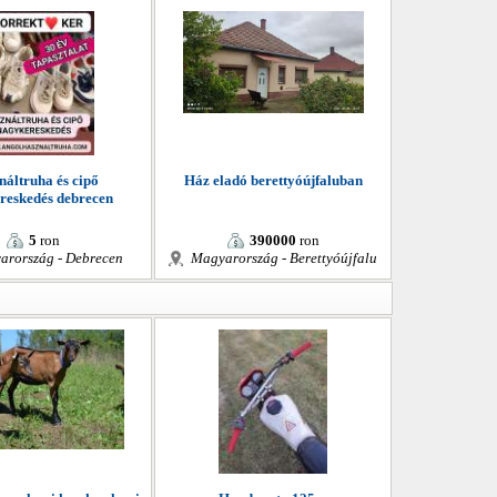
náltruha és cipő
Ház eladó berettyóújfaluban
reskedés debrecen
5
ron
390000
ron
arország - Debrecen
Magyarország - Berettyóújfalu