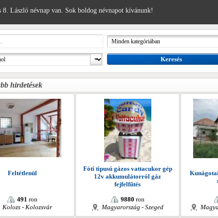
 8. László névnap van. Sok boldog névnapot kívánunk!
bb hirdetések
Fóti tipusú gázos vattacukor gép
Feltétlenül
Kunágotai
12v akkumulátorról gáz
fejfelfűtés
491
ron
9880
ron
Kolozs - Kolozsvár
Magyarország - Szeged
Magya