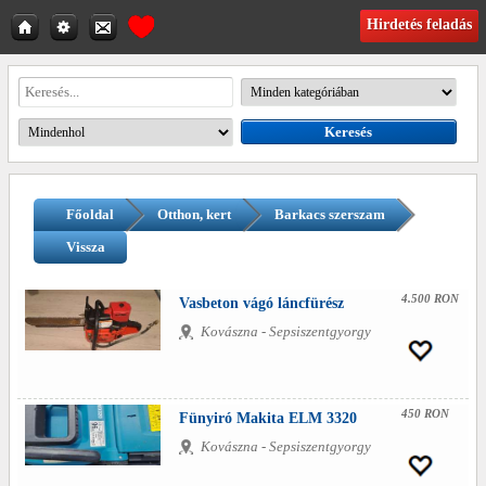
Hirdetés feladás
Főoldal
Otthon, kert
Barkacs szerszam
Vissza
4.500 RON
Vasbeton vágó láncfürész
Kovászna - Sepsiszentgyorgy
450 RON
Fünyiró Makita ELM 3320
Kovászna - Sepsiszentgyorgy