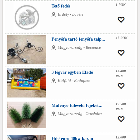
1 RON
Tető fedés
Erdély - Lövéte
47 RON
Fenyőfa tartó fenyőfa talp...
Magyarország - Berzence
13.400
3 légvár egyben Eladó
RON
Külföld - Budapest
19.500
Műfenyő tűlevelű fejeket...
RON
Magyarország - Orosháza
12.000
Hdg euro 40kw kazan