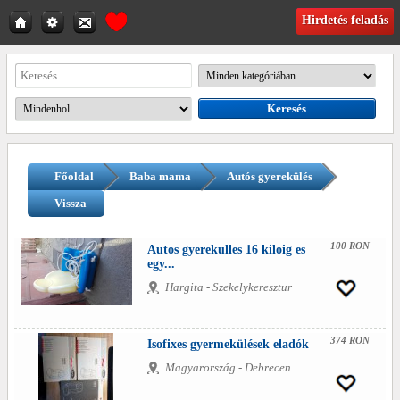
Hirdetés feladás
Főoldal
Baba mama
Autós gyerekülés
Vissza
100 RON
Autos gyerekulles 16 kiloig es
egy...
Hargita - Szekelykeresztur
374 RON
Isofixes gyermekülések eladók
Magyarország - Debrecen