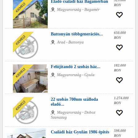
325.000
Eladó családi ház Bagamérban
RON
Magyarország - Bagamér
650.000
Battonyán többgenerációs...
RON
Arad - Battonya
182.000
Felújítandó 2 szobás ház...
RON
Magyarország - Gyula
1.274.000
22 szobás 700nm szálloda
RON
eladó...
Magyarország - Doboz
Szanazug
598.000
Családi ház Gyulán 1986 épités
RON