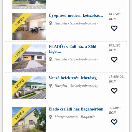
612.500
Új építésű modern kétszobás...
RON
Hargita - Székelyudvarhely
975.100
ELADÓ családi ház a Zöld
RON
Liget...
Hargita - Székelyudvarhely
15.680.001
Vonzó befektetési lehetőség...
RON
Hargita - Székelyudvarhely
325.000
Eladó családi ház Bagamérban
RON
Magyarország - Bagamér