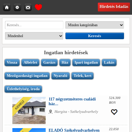
Hirdetés feladás
Ingatlan hirdetések
Vissza
Albérlet
Garázs
Ház
Ipari ingatlan
Lakás
Mezőgazdasági ingatlan
Nyaraló
Telek, kert
Üzlethelyiség, iroda
524.300
117 négyzetméteres családi
RON
ház...
Hargita - Székelyudvarhely
22.050
ELADÓ Székelyudvarhelyen