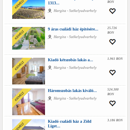
RON
1313...
Hargita - Székelyudvarhely
25.726
9 áras családi ház építésére...
RON
Hargita - Székelyudvarhely
1.961 RON
Kiadó kétszobás lakás a...
Hargita - Székelyudvarhely
524.300
Háromszobás lakás kiváló...
RON
Hargita - Székelyudvarhely
3.186 RON
Kiadó családi ház a Zöld
Liget...