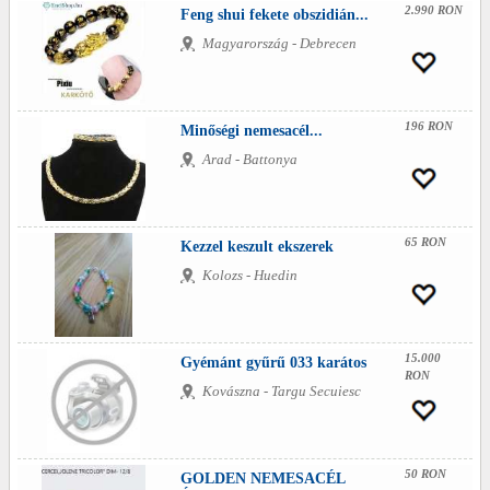
2.990 RON
Feng shui fekete obszidián...
Magyarország - Debrecen
196 RON
Minőségi nemesacél...
Arad - Battonya
65 RON
Kezzel keszult ekszerek
Kolozs - Huedin
15.000
Gyémánt gyűrű 033 karátos
RON
Kovászna - Targu Secuiesc
50 RON
GOLDEN NEMESACÉL