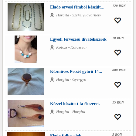
120 RON
Elado orvosi fémböl készült...
Hargita - Székelyudvarhely
10 RON
Egyedi tervezésű divatékszerek
Kolozs - Kolozsvar
800 RON
Kézmüves Pecsét gyürü 14...
Hargita - Gyergyo
15 RON
Kézzel készített fa ékszerek
Hargita - Hargita
5 RON
Elado fulbevalok