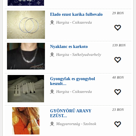
29 RON
Elado ezust karika fulbevalo
Hargita - Csikszereda
139 RON
Nyaklanc es karkoto
Hargita - Székelyudvarhely
40 RON
Gyongyfak es gyongybol
keszult...
Hargita - Csikszereda
23 RON
GYÖNYÖRŰ ARANY
EZÜST...
Magyarország - Szolnok