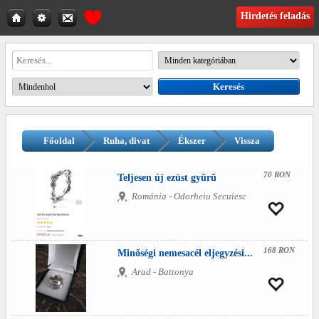
Hirdetés feladás
Főoldal
Ruha, divat
Ékszer
Vissza
70 RON
Teljesen új ezüst gyűrű
Románia - Odorheiu Secuiesc
168 RON
Minőségi nemesacél eljegyzési...
Arad - Battonya