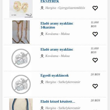
ÉKSZEREK
Hargita - Gyergyószentmiklós
11.000
Eladó arany nyaklánc
RON
14karátos
Kovászna - Maksa
11.000
Eladó arany nyaklánc
RON
Kovászna - Maksa
20 RON
Egyedi nyakláncok
Hargita - Székelykeresztúr
20 RON
Eladó kézzel készített...
Hargita - Székelykeresztúr