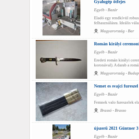
Gyalugép ötfejes
Egyéb - Bazár
Eladó egy rendkívül robus
felhasználásra. Ideális vá
Magyarország - Bar
Román királyi ceremoni
Egyéb - Bazár
Eredeti román királyi cerem
koronával). A darab a román
Magyarország - Budap
Nemet es svajci fureszel
Egyéb - Bazár
Femnek valo fureszelek el
Brassó - Brasso
újszerű 2021 Güntner 3
Egyéb - Bazár