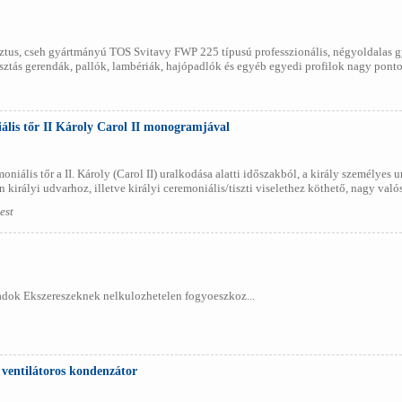
ztus, cseh gyártmányú TOS Svitavy FWP 225 típusú professzionális, négyoldalas g
lasztás gerendák, pallók, lambériák, hajópadlók és egyéb egyedi profilok nagy pont
ális tőr II Károly Carol II monogramjával
oniális tőr a II. Károly (Carol II) uralkodása alatti időszakból, a király személye
 királyi udvarhoz, illetve királyi ceremoniális/tiszti viselethez köthető, nagy való
est
adok Ekszereszeknek nelkulozhetelen fogyoeszkoz...
 ventilátoros kondenzátor