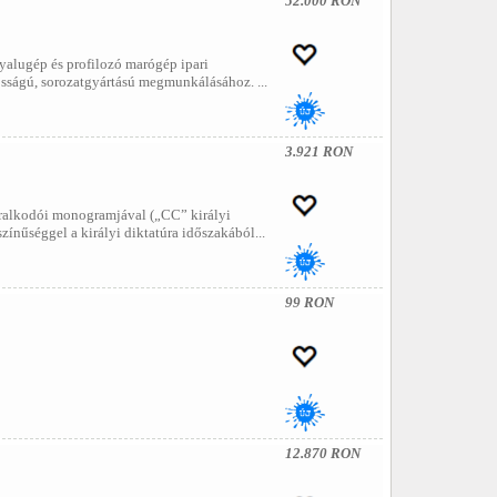
52.000 RON
yalugép és profilozó marógép ipari
osságú, sorozatgyártású megmunkálásához. ...
3.921 RON
s uralkodói monogramjával („CC” királyi
színűséggel a királyi diktatúra időszakából...
99 RON
12.870 RON