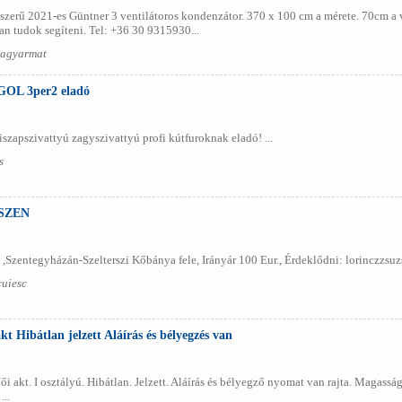
jszerű 2021-es Güntner 3 ventilátoros kondenzátor. 370 x 100 cm a mérete. 70cm a
an tudok segíteni. Tel: +36 30 9315930...
sagyarmat
OL 3per2 eladó
szapszivattyú zagyszivattyú profi kútfuroknak eladó! ...
s
SZEN
Szentegyházán-Szelterszi Kőbánya fele, Irányár 100 Eur., Érdeklődni: lorinczzsu
cuiesc
t Hibátlan jelzett Aláírás és bélyegzés van
ői akt. I osztályú. Hibátlan. Jelzett. Aláírás és bélyegző nyomat van rajta. Magas
...