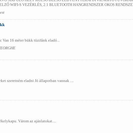
ELZŐ WIFI-S VEZÉRLÉS, 2.1 BLUETOOTH HANGRENDSZER OKOS RENDSZE
est
ükk
 Van 16 méter bükk tüzifánk eladó...
GHEORGHE
et szeretném eladni Jó állapotban vannak ....
kelykapu. Várom az ajánlatokat....