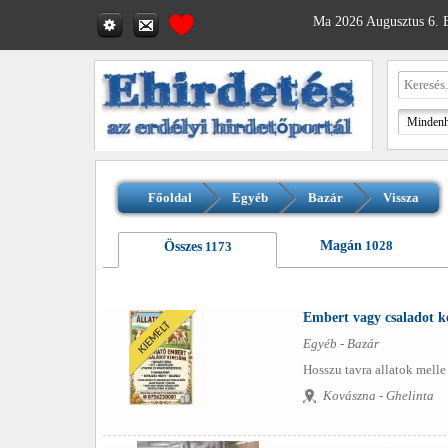
Ma 2026 Augusztus 6. B
Főoldal
Egyéb
Bazár
Vissza
Magán
1028
Összes
1173
Embert vagy csaladot k
Egyéb - Bazár
Hosszu tavra allatok melle
Kovászna - Ghelinta