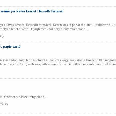
zemélyes kávés készlet Hecsedli festéssel
es kávés készlet. Hecsedli mintával. Kézi festés. 6 pohár, 6 alátét, 1 cukortartó, 1 
zthelyen lehet átvenni. Gyűjteményből hely hiány miatt eladó....
ely
c papír tartó
sose tudod hova tedd a telódat zuhanyzás vagy nagy dolog közben? Itt a megoldás 
 hosszúság 19,2 cm, szélesség: átlagosan 9.5 cm. Bármilyen nagyobb mobil el fél raj
ó
ó. Ónémet ruhásszekrény eladó....
györgy