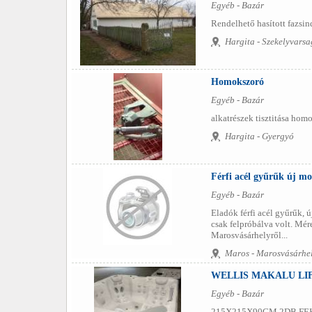
Egyéb - Bazár
Rendelhető hasított fazsind
Hargita - Szekelyvarsa
Homokszoró
Egyéb - Bazár
alkatrészek tisztitása homo
Hargita - Gyergyó
Férfi acél gyűrűk új m
Egyéb - Bazár
Eladók férfi acél gyűrűk, 
csak felpróbálva volt. Mér
Marosvásárhelyről...
Maros - Marosvásárhe
WELLIS MAKALU LI
Egyéb - Bazár
215X215X90CM 2DB FE