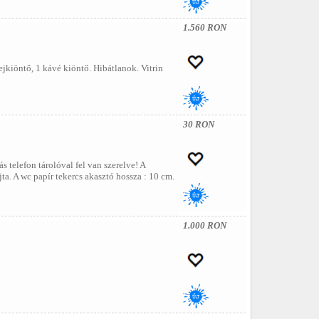
1.560 RON
tejkiöntő, 1 kávé kiöntő. Hibátlanok. Vitrin
30 RON
telefon tárolóval fel van szerelve! A
ta. A wc papír tekercs akasztó hossza : 10 cm.
1.000 RON