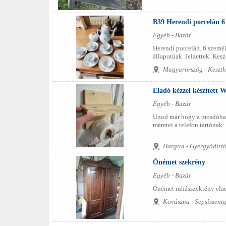
B39 Herendi porcelán 6 s
Egyéb - Bazár
Herendi porcelán. 6 személy
állapotúak. Jelzettek. Kes
Magyarország - Keszth
Eladó kézzel készített W
Egyéb - Bazár
Unod már hogy a mosdóban 
méretei a telefon tartónak:
...
Hargita - Gyergyóditr
Ónémet szekrény
Egyéb - Bazár
Ónémet ruhásszekrény elad
Kovászna - Sepsiszent