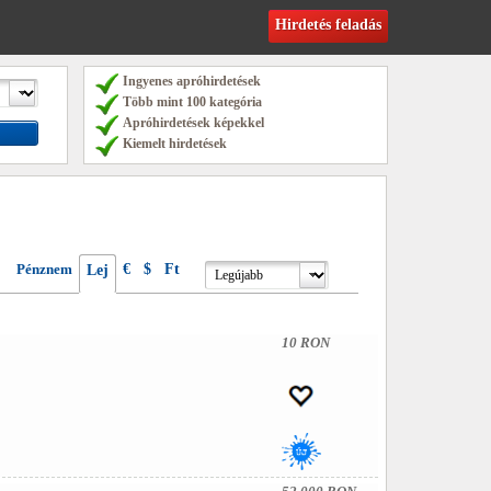
Hirdetés feladás
Ingyenes apróhirdetések
Több mint 100 kategória
Apróhirdetések képekkel
Kiemelt hirdetések
Pénznem
€
$
Ft
Lej
10 RON