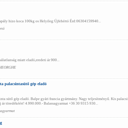
apály hizo koca 100kg os Helyileg:Újfehértó Érd:06304159940...
rtó
latlanság miatt eladó,eredeti ár 900...
GHEORGHE
ta palacsintasütő gép eladó
inta sütő gép eladó. Balpe gyári francia gyártmány. Nagy teljesítményű. Kis palacsin
j ár töredékéért! 4.990.000.- Balassagyarmat +36 30 9315 930...
sagyarmat
ág