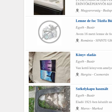
ÉRÍNTŐKÉPERNYŐS KIJ
Magyarország - Budap
Lemne de foc Tűzifa B
Egyéb - Bazár
Avem 16 metri lemne de foc
Románia - SFANTU 
Könyv eladás
Egyéb - Bazár
Van kettő könyvem amelyek
Hargita - Csomortán
Székelykapu használt
Egyéb - Bazár
Eladó 1921-ben készült szé
Maros - Markod