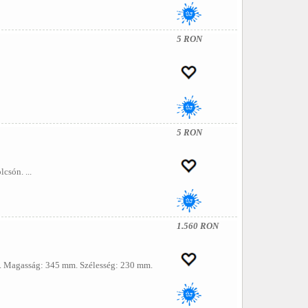
5 RON
5 RON
csón. ...
1.560 RON
jta. Magasság: 345 mm. Szélesség: 230 mm.