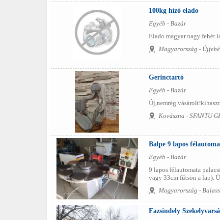
100kg hízó elado
Egyéb - Bazár
Elado magyar nagy fehér l
Magyarország - Újfehé
Gerinctartó
Egyéb - Bazár
Új,nemrég vásárolt!kihaszná
Kovászna - SFANTU 
Balpe 9 lapos félautoma
Egyéb - Bazár
9 lapos félautomata palacs
vagy 33cm fűtsön a lap). Ú
Magyarország - Balas
Fazsindely Szekelyvars