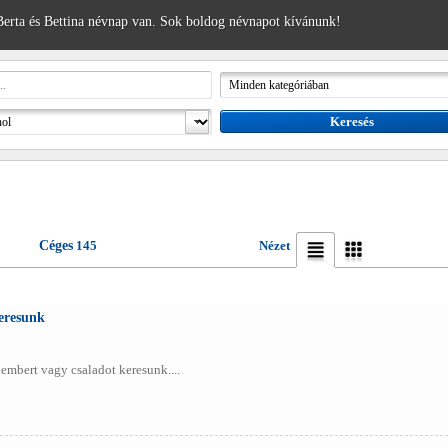
erta és Bettina névnap van. Sok boldog névnapot kívánunk!
Céges
145
Nézet
eresunk
 embert vagy csaladot keresunk....