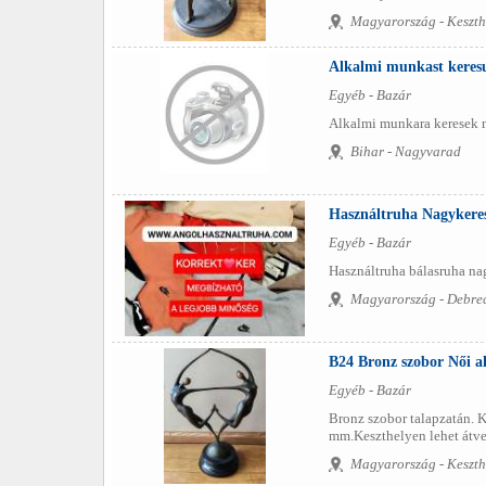
Magyarország - Keszth
Alkalmi munkast keres
Egyéb - Bazár
Alkalmi munkara keresek me
Bihar - Nagyvarad
Használtruha Nagykeres
Egyéb - Bazár
Használtruha bálasruha nag
Magyarország - Debre
B24 Bronz szobor Női a
Egyéb - Bazár
Bronz szobor talapzatán. K
mm.Keszthelyen lehet átve
Magyarország - Keszth