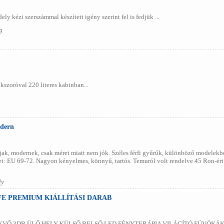
ely kézi szerszàmmal készített igény szerint fel is fedjük ...
g
kszoróval 220 literes kabinban...
odern
újak, modernek, csak méret miatt nem jók. Széles férfi gyűrűk, különböző modelekb
et: EU 69-72. Nagyon kényelmes, könnyű, tartós. Temuról volt rendelve 45 Ron-ért
ly
FE PREMIUM KIÁLLÍTÁSI DARAB
KVŐ 3DB ÜLŐ HELY KÜLSŐ BELSŐ LED FÉNYTERÁPIA VILÁGÍTÓ FÚVÓKÁK 