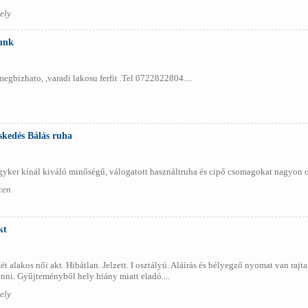
ely
unk
gbizhato, ,varadi lakosu ferfit .Tel 0722822804....
kedés Bálás ruha
yker kínál kiváló minőségű, válogatott használtruha és cipő csomagokat nagyon ol
cen
kt
ét alakos női akt. Hibátlan. Jelzett. I osztályú. Aláírás és bélyegző nyomat van ra
nni. Gyűjteményből hely hiány miatt eladó....
ely