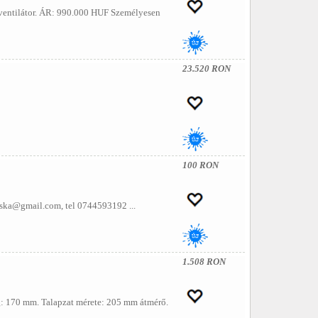
 ventilátor. ÁR: 990.000 HUF Személyesen
23.520 RON
100 RON
zska@gmail.com, tel 0744593192 ...
1.508 RON
ság: 170 mm. Talapzat mérete: 205 mm átmérő.