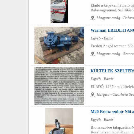
Eladó a képeken látható ú
Balassagyarmat. Szállításb
Magyarország - Balas
Warman EREDETI ANG
Egyéb - Bazár
Eredeti Angol warman 3/2 i
Magyarország - Szente
KÜLTELEK SZELTER
Egyéb - Bazár
ELADÓ, 1425 nm kültelek ,
Hargita - Odorheiu Se
M20 Bronz szobor Női ak
Egyéb - Bazár
Bronz szobor talapzatán. N
Keszthelyen lehet átvenni. 