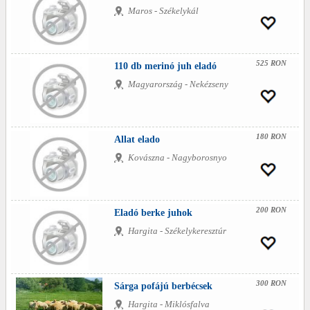
Maros - Székelykál
525 RON
110 db merinó juh eladó
Magyarország - Nekézseny
180 RON
Allat elado
Kovászna - Nagyborosnyo
200 RON
Eladó berke juhok
Hargita - Székelykeresztúr
300 RON
Sárga pofájú berbécsek
Hargita - Miklósfalva