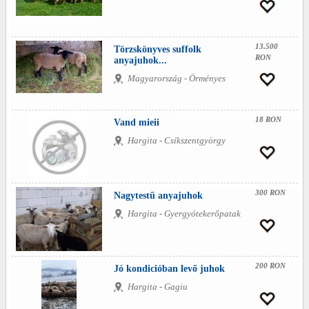
13.500
Törzskönyves suffolk
RON
anyajuhok...
Magyarország - Örményes
18 RON
Vand mieii
Hargita - Csíkszentgyörgy
300 RON
Nagytestű anyajuhok
Hargita - Gyergyótekerőpatak
200 RON
Jó kondicióban levő juhok
Hargita - Gagiu