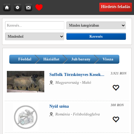
Hirdetés feladás
Főoldal
Háziállat
Juh barany
Vissza
3.921 RON
Suffolk Törzskönyves Kosok...
Magyarország - Makó
300 RON
Nyúl széna
Románia - Felsboldogfalva