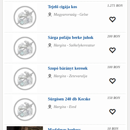
1.275 RON
Tejelő cigája kos
Magyarország - Gelse
200 RON
Sárga pofáju berke juhok
Hargita - Székelykeresztur
100 RON
Szopó bárányt keresek
Hargita - Zetevaralja
150 RON
Sürgösen 240 db Kecske
Hargita - Eted
10 RON
Masfeleves berbecs