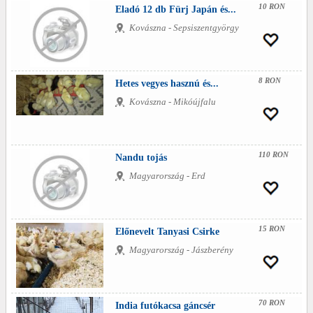
10 RON
Eladó 12 db Fürj Japán és...
Kovászna - Sepsiszentgyörgy
8 RON
Hetes vegyes hasznú és...
Kovászna - Mikóújfalu
110 RON
Nandu tojás
Magyarország - Erd
15 RON
Előnevelt Tanyasi Csirke
Magyarország - Jászberény
70 RON
India futókacsa gáncsér