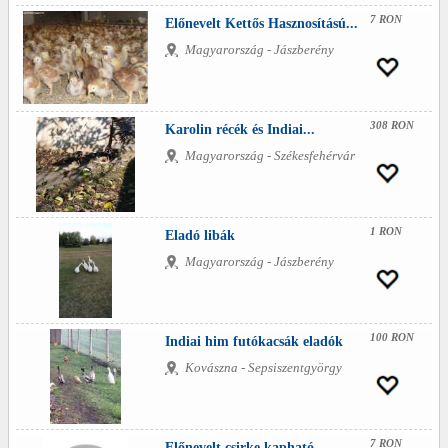
7 RON
Előnevelt Kettős Hasznosítású...
Magyarország - Jászberény
308 RON
Karolin récék és Indiai...
Magyarország - Székesfehérvár
1 RON
Eladó libák
Magyarország - Jászberény
100 RON
Indiai him futókacsák eladók
Kovászna - Sepsiszentgyörgy
7 RON
Előnevelt csirke kapható