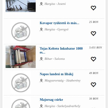
Hargita - Joseni
25 RON
Kovapor tyúktetű és más...
Hargita - Gyergyó
3.431 RON
Tojas Kelteto Inkubator 1000
es...
Bihar - Salonta
49 RON
Napos landesi m libákj
Magyarország - Jászberény
30 RON
Majorsag csirke
Hargita - Szekelyudvarhely