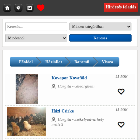
Hirdetés feladás
Főoldal
Háziállat
Baromfi
Vissza
25 RON
Kovapor Kovaföld
Hargita - Gheorgheni
15 RON
Házi Csirke
Hargita - Székelyudvarhely
mellett