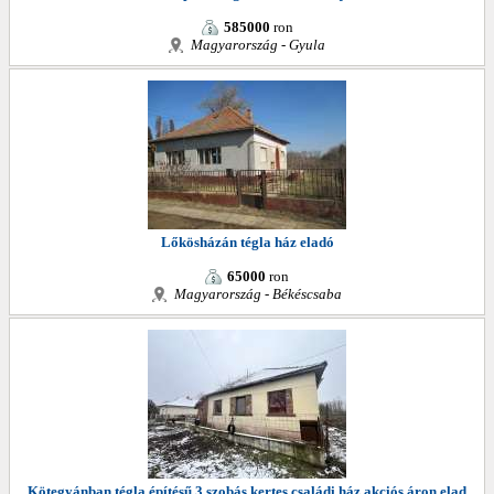
585000
ron
Magyarország - Gyula
Lőkösházán tégla ház eladó
65000
ron
Magyarország - Békéscsaba
Kötegyánban tégla építésű 3 szobás kertes családi ház akciós áron elad