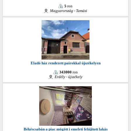
5
ron
Magyarország - Tamási
Eladó ház rendezett paírokkal újszékelyen
343000
ron
Erdély - újszékely
Békéscsabán a piac mögött i emeleti felújított lakás