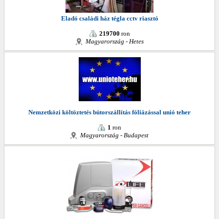
Eladó családi ház tégla cctv riasztó
219700
ron
Magyarország - Hetes
Nemzetközi költöztetés bútorszállítás fóliázással unió teher
1
ron
Magyarország - Budapest