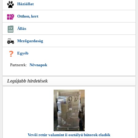
Háziállat
Otthon, kert
Állás
Mezőgazdaság
Egyéb
Partnerek:
Névnapok
Legújabb hirdetések
Vevői retúr valamint ii osztályú bútorok eladók