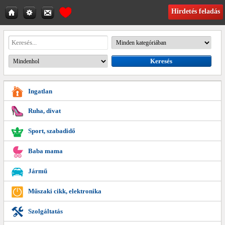
Hirdetés feladás
Ingatlan
Ruha, divat
Sport, szabadidő
Baba mama
Jármű
Műszaki cikk, elektronika
Szolgáltatás