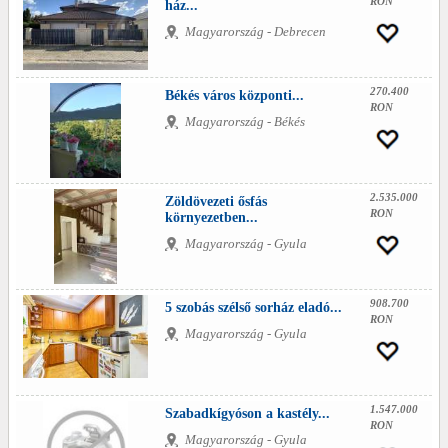
RON
ház...
Magyarország - Debrecen
270.400
Békés város központi...
RON
Magyarország - Békés
2.535.000
Zöldövezeti ősfás
RON
környezetben...
Magyarország - Gyula
908.700
5 szobás szélső sorház eladó...
RON
Magyarország - Gyula
1.547.000
Szabadkígyóson a kastély...
RON
Magyarország - Gyula