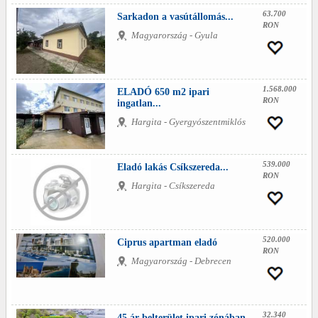
63.700
Sarkadon a vasútállomás...
RON
Magyarország - Gyula
1.568.000
ELADÓ 650 m2 ipari
RON
ingatlan...
Hargita - Gyergyószentmiklós
539.000
Eladó lakás Csíkszereda...
RON
Hargita - Csíkszereda
520.000
Ciprus apartman eladó
RON
Magyarország - Debrecen
32.340
45 ár belterület ipari zónában...