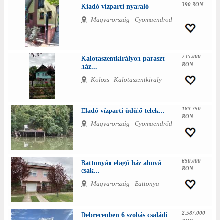
390 RON
Kiadó vízparti nyaraló
Magyarország - Gyomaendrod
735.000
Kalotaszentkirályon paraszt
RON
ház...
Kolozs - Kalotaszentkiraly
183.750
Eladó vízparti üdülő telek...
RON
Magyarország - Gyomaendrőd
650.000
Battonyán elagó ház ahová
RON
csak...
Magyarország - Battonya
2.587.000
Debrecenben 6 szobás családi