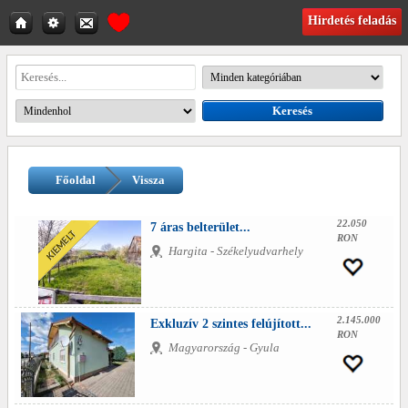
Hirdetés feladás
Főoldal
Vissza
22.050
7 áras belterület...
RON
Hargita - Székelyudvarhely
2.145.000
Exkluzív 2 szintes felújított...
RON
Magyarország - Gyula