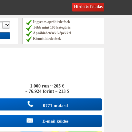
Hirdetés feladás
Ingyenes apróhirdetések
Több mint 100 kategória
Apróhirdetések képekkel
Kiemelt hirdetések
1.000 ron ~ 205 €
~ 76.924 forint ~ 213 $
0771 mutasd
E-mail küldés