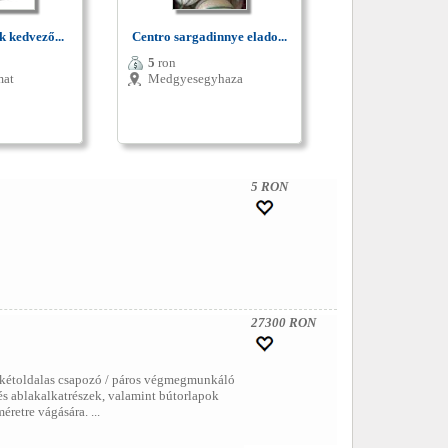
 kedvező...
Centro sargadinnye elado...
5
ron
mat
Medgyesegyhaza
5 RON
27300 RON
ú kétoldalas csapozó / páros végmegmunkáló
és ablakalkatrészek, valamint bútorlapok
retre vágására. ...