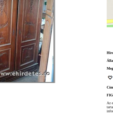
Hir
Áll
Meg
Cí
FI
Az e
tart
info