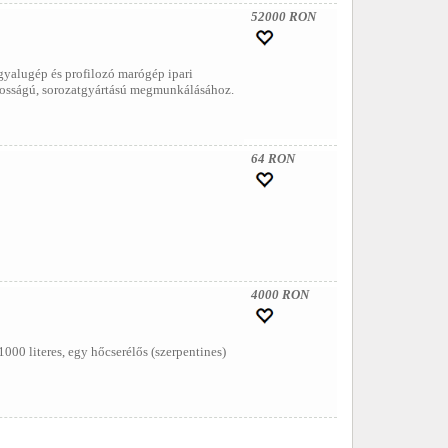
52000 RON
gyalugép és profilozó marógép ipari
ontosságú, sorozatgyártású megmunkálásához.
64 RON
4000 RON
000 literes, egy hőcserélős (szerpentines)