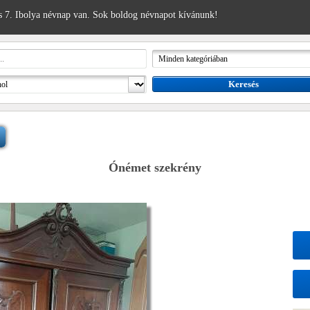
 7. Ibolya névnap van. Sok boldog névnapot kívánunk!
Ónémet szekrény