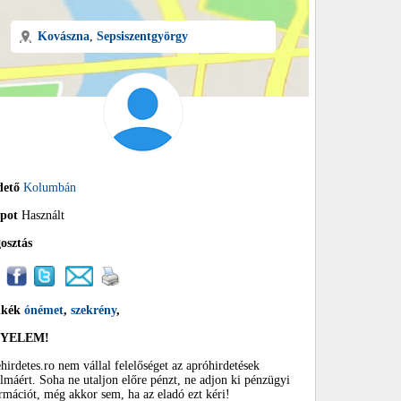
Kovászna
,
Sepsiszentgyörgy
dető
Kolumbán
apot
Használt
osztás
mkék
ónémet
,
szekrény
,
GYELEM!
hirdetes.ro nem vállal felelőséget az apróhirdetések
almáért. Soha ne utaljon előre pénzt, ne adjon ki pénzügyi
rmációt, még akkor sem, ha az eladó ezt kéri!