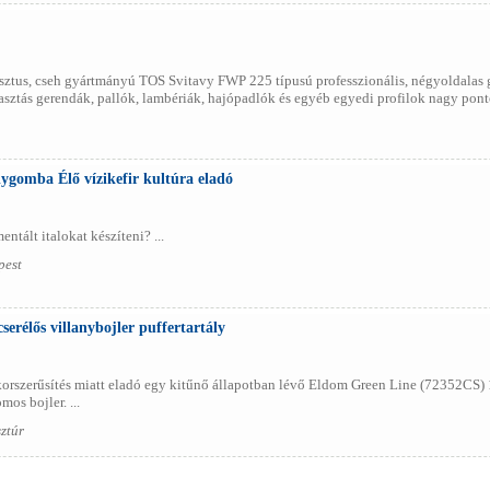
sztus, cseh gyártmányú TOS Svitavy FWP 225 típusú professzionális, négyoldalas 
álasztás gerendák, pallók, lambériák, hajópadlók és egyéb egyedi profilok nagy p
ygomba Élő vízikefir kultúra eladó
entált italokat készíteni? ...
pest
cserélős villanybojler puffertartály
korszerűsítés miatt eladó egy kitűnő állapotban lévő Eldom Green Line (72352CS) 1
os bojler. ...
sztúr