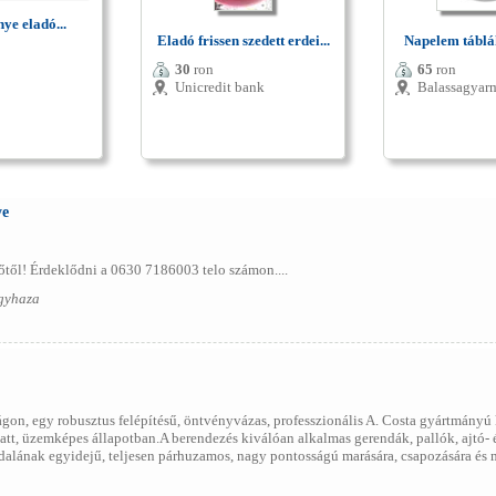
ye eladó...
Eladó frissen szedett erdei...
Napelem táblák
30
ron
65
ron
Unicredit bank
Balassagyar
ye
őtől! Érdeklődni a 0630 7186003 telo számon....
gyhaza
gon, egy robusztus felépítésű, öntvényvázas, professzionális A. Costa gyártmány
att, üzemképes állapotban.A berendezés kiválóan alkalmas gerendák, pallók, ajtó- 
lának egyidejű, teljesen párhuzamos, nagy pontosságú marására, csapozására és mé