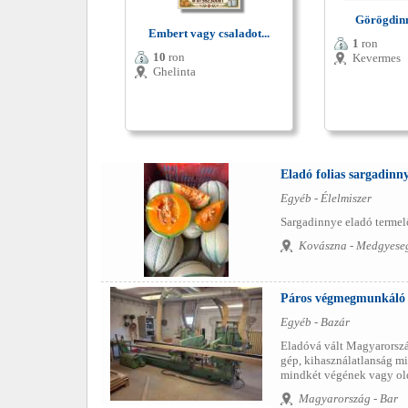
Görögdinn
Embert vagy csaladot...
1
ron
10
ron
Kevermes
Ghelinta
Eladó folias sargadinn
Egyéb - Élelmiszer
Sargadinnye eladó termel
Kovászna - Medgyese
Páros végmegmunkáló
Egyéb - Bazár
Eladóvá vált Magyarorszá
gép, kihasználatlanság mi
mindkét végének vagy olda
Magyarország - Bar