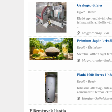
Gyalugép ötfejes
Egyéb - Bazár
Eladó egy rendkívül robu
felhasználásra. Ideális v
...
Magyarország - Bar
Prémium Japán kristál
Egyéb - Élelmiszer
Szeretnél otthon saját ferm
Magyarország - Buda
Eladó 1000 literes 1 hő
Egyéb - Bazár
Kihasználatlanság / fűtés
zománcozott termoelektrom
Hargita - Székelykere
Előzmények listája