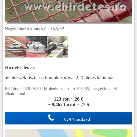
Nagyításhoz kattints a fenti képre!
Hirdetés leírás
alkatrészek tisztitása homokszoróval 220 literes kabinban
Feltöltve 2026-08-08, hirdetés azonosító 105235, megtekinve 98
alkalommal.
123 ron ~ 26 €
~ 9.462 forint ~ 27 $
0744 mutasd