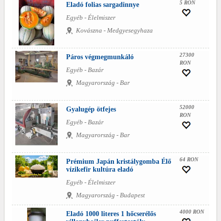
5 RON
Eladó folias sargadinnye
Egyéb - Élelmiszer
Kovászna - Medgyesegyhaza
27300
Páros végmegmunkáló
RON
Egyéb - Bazár
Magyarország - Bar
52000
Gyalugép ötfejes
RON
Egyéb - Bazár
Magyarország - Bar
64 RON
Prémium Japán kristálygomba Élő
vízikefir kultúra eladó
Egyéb - Élelmiszer
Magyarország - Budapest
4000 RON
Eladó 1000 literes 1 hőcserélős