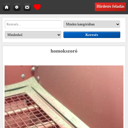
Hirdetés feladás
homokszoró