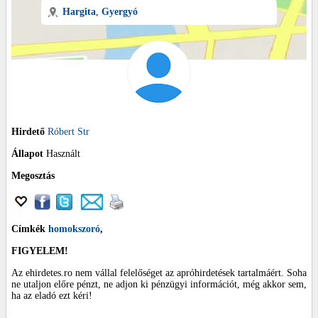
Hargita
,
Gyergyó
Hirdető
Róbert Str
Állapot
Használt
Megosztás
Címkék
homokszoró
,
FIGYELEM!
Az ehirdetes.ro nem vállal felelőséget az apróhirdetések tartalmáért. Soha
ne utaljon előre pénzt, ne adjon ki pénzügyi információt, még akkor sem,
ha az eladó ezt kéri!