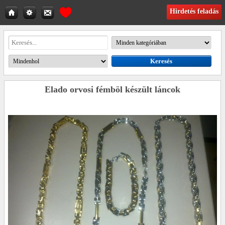
Hirdetés feladás
Elado orvosi fémböl készült láncok