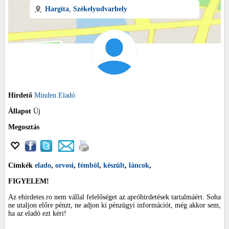
Hargita
,
Székelyudvarhely
Hirdető
Minden Eladó
Állapot
Új
Megosztás
Címkék
elado
,
orvosi
,
fémböl
,
készült
,
láncok
,
FIGYELEM!
Az ehirdetes.ro nem vállal felelőséget az apróhirdetések tartalmáért. Soha
ne utaljon előre pénzt, ne adjon ki pénzügyi információt, még akkor sem,
ha az eladó ezt kéri!