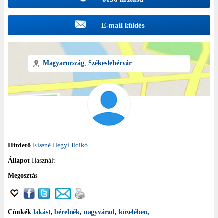
E-mail küldés
Magyarország
,
Székesfehérvár
Hirdető
Kissné Hegyi Ildikó
Állapot
Használt
Megosztás
Címkék
lakást
,
bérelnék
,
nagyvárad
,
közelében
,