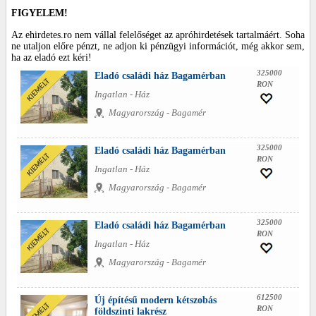
FIGYELEM!
Az ehirdetes.ro nem vállal felelőséget az apróhirdetések tartalmáért. Soha
ne utaljon előre pénzt, ne adjon ki pénzügyi információt, még akkor sem,
ha az eladó ezt kéri!
325000
Eladó családi ház Bagamérban
RON
Ingatlan - Ház
Magyarország - Bagamér
325000
Eladó családi ház Bagamérban
RON
Ingatlan - Ház
Magyarország - Bagamér
325000
Eladó családi ház Bagamérban
RON
Ingatlan - Ház
Magyarország - Bagamér
612500
Új építésű modern kétszobás
RON
földszinti lakrész