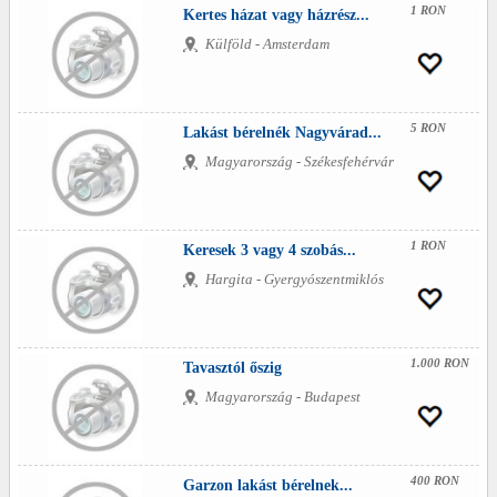
1 RON
Kertes házat vagy házrész...
Külföld - Amsterdam
5 RON
Lakást bérelnék Nagyvárad...
Magyarország - Székesfehérvár
1 RON
Keresek 3 vagy 4 szobás...
Hargita - Gyergyószentmiklós
1.000 RON
Tavasztól őszig
Magyarország - Budapest
400 RON
Garzon lakást bérelnek...