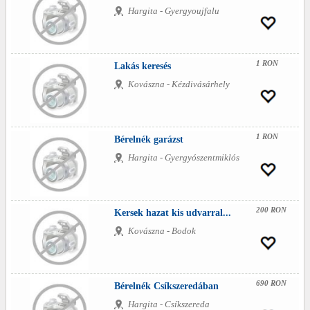
Hargita - Gyergyoujfalu
1 RON
Lakás keresés
Kovászna - Kézdivásárhely
1 RON
Bérelnék garázst
Hargita - Gyergyószentmiklós
200 RON
Kersek hazat kis udvarral...
Kovászna - Bodok
690 RON
Bérelnék Csíkszeredában
Hargita - Csíkszereda