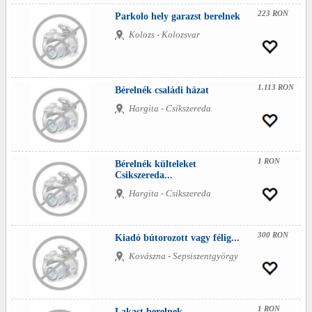
223 RON
Parkolo hely garazst berelnek
Kolozs - Kolozsvar
1.113 RON
Bérelnék családi házat
Hargita - Csíkszereda
1 RON
Bérelnék külteleket
Csikszereda...
Hargita - Csikszereda
300 RON
Kiadó bútorozott vagy félig...
Kovászna - Sepsiszentgyörgy
1 RON
Lakast berelnek