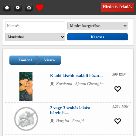
Hirdetés feladás
Főoldal
Vissza
500 RON
Kiadó kisebb családi házat...
Kovászna - Sfantu Gheorghe
1.234 RON
2 vagy 3 szobás lakást
bérelnék...
Hargita - Parajd