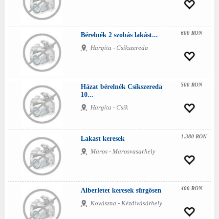
600 RON
Bérelnék 2 szobás lakást...
Hargita - Csikszereda
500 RON
Házat bérelnék Csíkszereda
10...
Hargita - Csík
1.380 RON
Lakast keresek
Maros - Marosvasarhely
400 RON
Alberletet keresek sürgősen
Kovászna - Kézdivásárhely