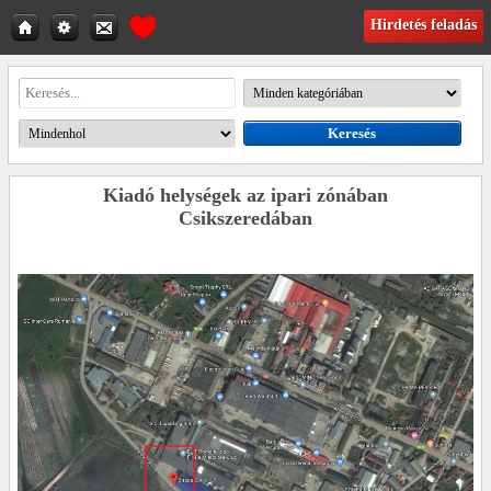
Hirdetés feladás
Kiadó helységek az ipari zónában
Csikszeredában