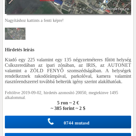
Nagyításhoz kattints a fenti képre!
Hirdetés leírás
Kiadó egy 225 valamint egy 135 négyzetméteres fűtött helység
Csíkszeredában az ipari zónában, az IRIS, az AUTONET
valamint a ZÖLD FENYŐ szomszédságában. A helységek
rendelkeznek rakodórámpával, parkolóval, kamera valamint
riasztórendszerrel továbbá belterük igény szerint alakíthatóak.
Feltöltve 2019-09-02, hirdetés azonosító 20050, megtekinve 1495
alkalommal.
5 ron ~ 2 €
~ 385 forint ~ 2 $
0744 mutasd