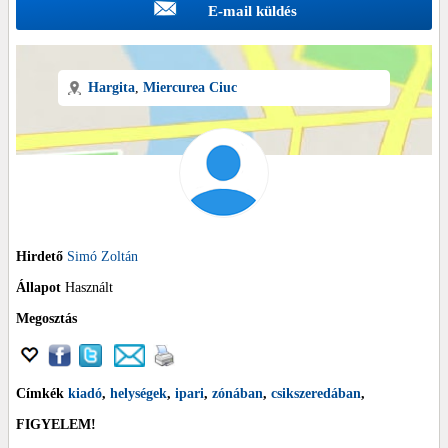
E-mail küldés
Hargita
,
Miercurea
Ciuc
Hirdető
Simó Zoltán
Állapot
Használt
Megosztás
Címkék
kiadó
,
helységek
,
ipari
,
zónában
,
csikszeredában
,
FIGYELEM!