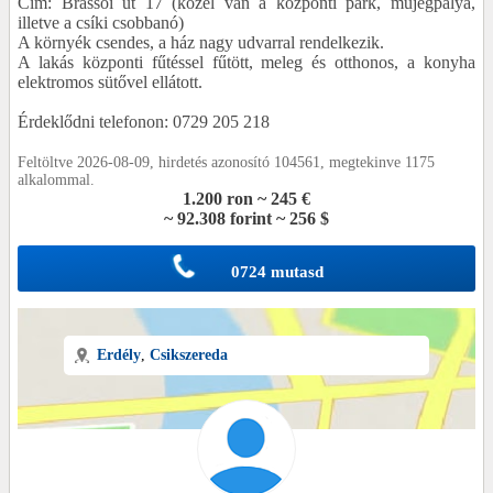
Cím: Brassói út 17 (közel van a központi park, műjégpálya,
illetve a csíki csobbanó)
A környék csendes, a ház nagy udvarral rendelkezik.
A lakás központi fűtéssel fűtött, meleg és otthonos, a konyha
elektromos sütővel ellátott.
Érdeklődni telefonon: 0729 205 218
Feltöltve 2026-08-09, hirdetés azonosító 104561, megtekinve 1175
alkalommal.
1.200 ron ~ 245 €
~ 92.308 forint ~ 256 $
0724 mutasd
Erdély
,
Csikszereda