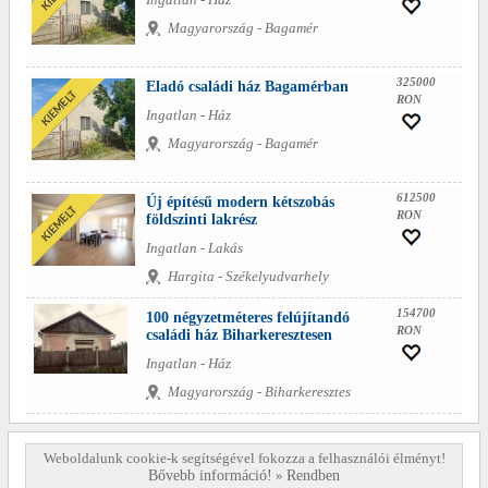
Magyarország - Bagamér
325000
Eladó családi ház Bagamérban
RON
Ingatlan - Ház
Magyarország - Bagamér
612500
Új építésű modern kétszobás
RON
földszinti lakrész
Ingatlan - Lakás
Hargita - Székelyudvarhely
154700
100 négyzetméteres felújítandó
RON
családi ház Biharkeresztesen
Ingatlan - Ház
Magyarország - Biharkeresztes
Weboldalunk cookie-k segítségével fokozza a felhasználói élményt!
Bővebb információ!
»
Rendben