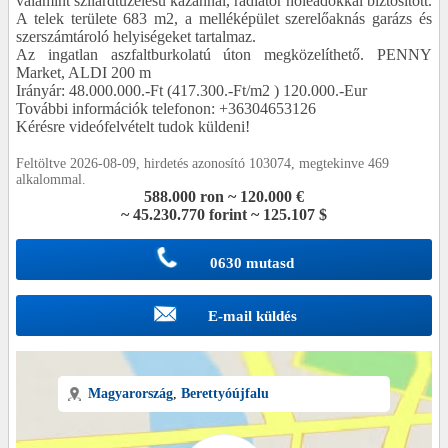
valamint szilárdtüzelésű kazánnal, radiátor hőleadókkal biztosított.
A telek területe 683 m2, a melléképület szerelőaknás garázs és
szerszámtároló helyiségeket tartalmaz.
Az ingatlan aszfaltburkolatú úton megközelíthető. PENNY
Market, ALDI 200 m
Irányár: 48.000.000.-Ft (417.300.-Ft/m2 ) 120.000.-Eur
További információk telefonon: +36304653126
Kérésre videófelvételt tudok küldeni!
Feltöltve 2026-08-09, hirdetés azonosító 103074, megtekinve 469
alkalommal.
588.000 ron ~ 120.000 €
~ 45.230.770 forint ~ 125.107 $
0630 mutasd
E-mail küldés
Magyarország
,
Berettyóújfalu