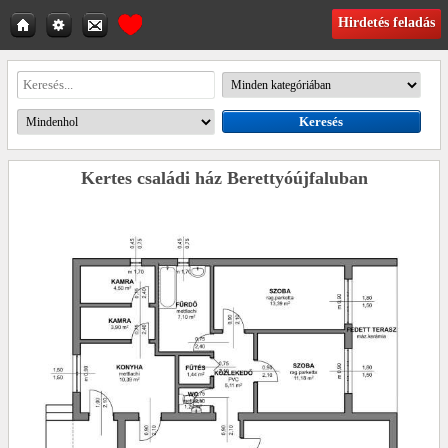
Hirdetés feladás
Kertes családi ház Berettyóújfaluban