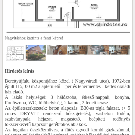
Nagyításhoz kattints a fenti képre!
Hirdetés leírás
Berettyújfalu központjához közel ( Nagyváradi utca), 1972-ben
épült 115, 00 m2 alapterületű – per-és tehermentes - kertes családi
ház eladó.
A lakás helyiségei: 3 hálószoba, étkező-nappali, konyha,
fürdőszoba, WC, fűtőhelyiség, 2 kamra, 2 fedett terasz.
Az épületszerkezetek: beton alapozás, B30-as tégla falazat, (+ 5
cm-es DRYVIT rendszerű hőszigetelés), vasbeton födém,
szabványpala héjazat, magastető, beépített redőnyös
tokszerkezetű kapcsolt gerébtokos ablakok.
Az ingatlan összközműves, a fűtés egyedi kombi gázkazánnal,