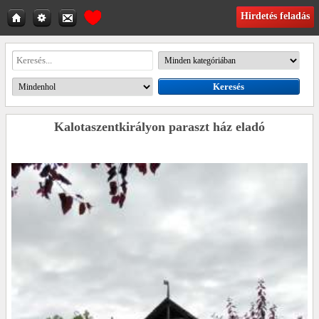
Hirdetés feladás
Kalotaszentkirályon paraszt ház eladó