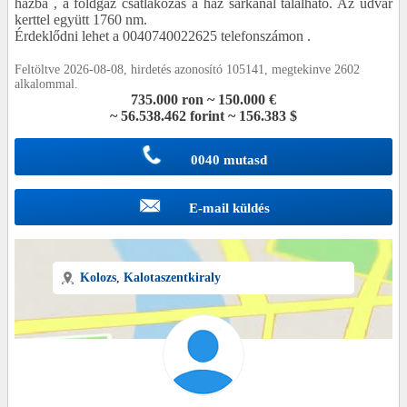
házba , a földgáz csatlakozás a ház sarkánál található. Az udvar
kerttel együtt 1760 nm.
Érdeklődni lehet a 0040740022625 telefonszámon .
Feltöltve 2026-08-08, hirdetés azonosító 105141, megtekinve 2602
alkalommal.
735.000 ron ~ 150.000 €
~ 56.538.462 forint ~ 156.383 $
0040 mutasd
E-mail küldés
Kolozs
,
Kalotaszentkiraly