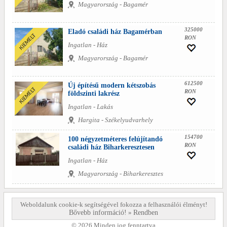
Magyarország - Bagamér
325000
Eladó családi ház Bagamérban
RON
Ingatlan - Ház
Magyarország - Bagamér
612500
Új építésű modern kétszobás
RON
földszinti lakrész
Ingatlan - Lakás
Hargita - Székelyudvarhely
154700
100 négyzetméteres felújítandó
RON
családi ház Biharkeresztesen
Ingatlan - Ház
Magyarország - Biharkeresztes
Weboldalunk cookie-k segítségével fokozza a felhasználói élményt!
Bővebb információ!
»
Rendben
© 2026 Minden jog fenntartva