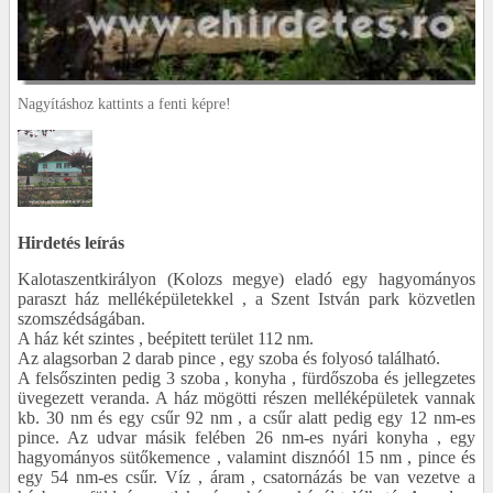
Nagyításhoz kattints a fenti képre!
Hirdetés leírás
Kalotaszentkirályon (Kolozs megye) eladó egy hagyományos
paraszt ház melléképületekkel , a Szent István park közvetlen
szomszédságában.
A ház két szintes , beépitett terület 112 nm.
Az alagsorban 2 darab pince , egy szoba és folyosó található.
A felsőszinten pedig 3 szoba , konyha , fürdőszoba és jellegzetes
üvegezett veranda. A ház mögötti részen melléképületek vannak
kb. 30 nm és egy csűr 92 nm , a csűr alatt pedig egy 12 nm-es
pince. Az udvar másik felében 26 nm-es nyári konyha , egy
hagyományos sütőkemence , valamint disznóól 15 nm , pince és
egy 54 nm-es csűr. Víz , áram , csatornázás be van vezetve a