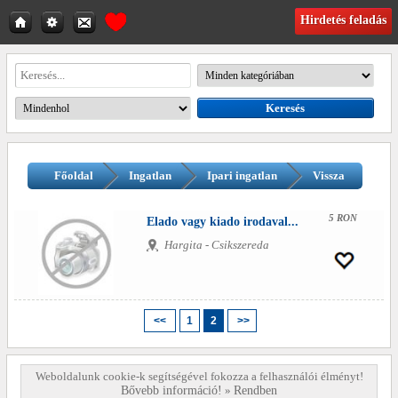
Hirdetés feladás
Főoldal
Ingatlan
Ipari ingatlan
Vissza
5 RON
Elado vagy kiado irodaval...
Hargita - Csikszereda
<<
1
2
>>
Weboldalunk cookie-k segítségével fokozza a felhasználói élményt!
Bővebb információ!
»
Rendben