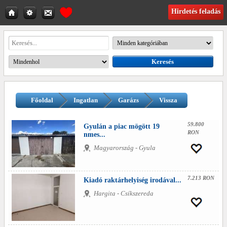
Hirdetés feladás
Főoldal
Ingatlan
Garázs
Vissza
59.800
Gyulán a piac mögött 19
RON
nmes...
Magyarország - Gyula
7.213 RON
Kiadó raktárhelyiség irodával...
Hargita - Csíkszereda