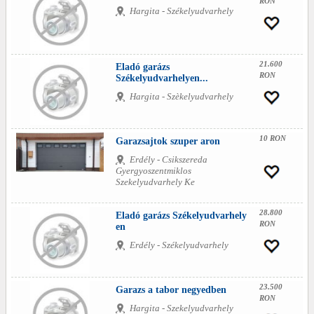
RON
Hargita - Székelyudvarhely
21.600
Eladó garázs
RON
Székelyudvarhelyen...
Hargita - Szèkelyudvarhely
10 RON
Garazsajtok szuper aron
Erdély - Csikszereda
Gyergyoszentmiklos
Szekelyudvarhely Ke
28.800
Eladó garázs Székelyudvarhely
RON
en
Erdély - Székelyudvarhely
23.500
Garazs a tabor negyedben
RON
Hargita - Szekelyudvarhely