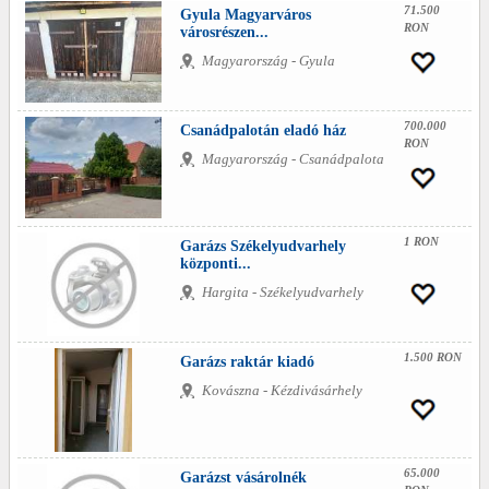
71.500
Gyula Magyarváros
RON
városrészen...
Magyarország - Gyula
700.000
Csanádpalotán eladó ház
RON
Magyarország - Csanádpalota
1 RON
Garázs Székelyudvarhely
központi...
Hargita - Székelyudvarhely
1.500 RON
Garázs raktár kiadó
Kovászna - Kézdivásárhely
65.000
Garázst vásárolnék