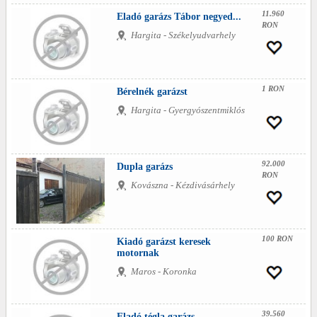
11.960
Eladó garázs Tábor negyed...
RON
Hargita - Székelyudvarhely
1 RON
Bérelnék garázst
Hargita - Gyergyószentmiklós
92.000
Dupla garázs
RON
Kovászna - Kézdivásárhely
100 RON
Kiadó garázst keresek
motornak
Maros - Koronka
39.560
Eladó tégla garázs