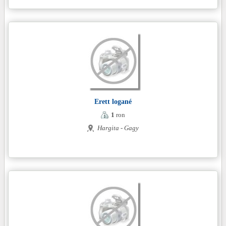
Erett logané
1
ron
Hargita - Gagy