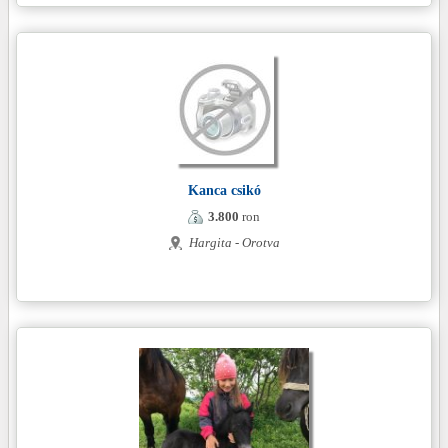
Kanca csikó
3.800
ron
Hargita - Orotva