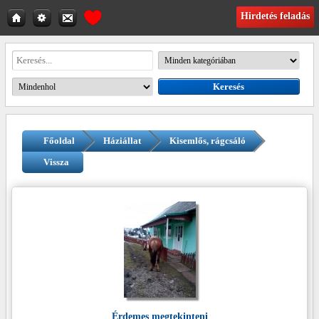
Hirdetés feladás
Főoldal
Háziállat
Kisemlős, rágcsáló
Vissza
Érdemes megtekinteni