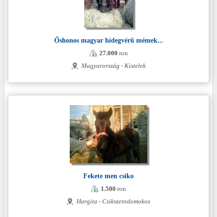
Őshonos magyar hídegvérű mémek...
27.000
ron
Magyarország - Kistelek
Fekete men csiko
1.500
ron
Hargita - Csikszentdomokos