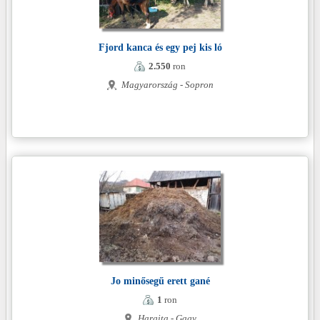
Fjord kanca és egy pej kis ló
2.550
ron
Magyarország - Sopron
Jo minősegű erett gané
1
ron
Hargita - Gagy