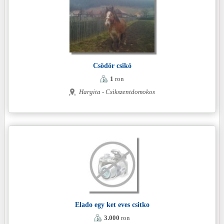
Csödör csikó
1
ron
Hargita - Csikszentdomokos
Elado egy ket eves csitko
3.000
ron