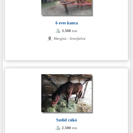
6 eves kanca
3.500
ron
Hargita - Jenofalva
Szelíd csikó
2.500
ron