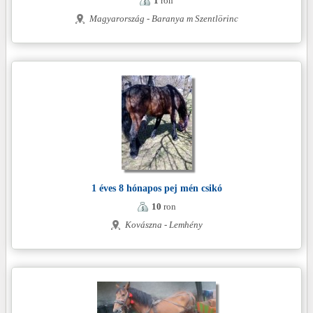
1
ron
Magyarország - Baranya m Szentlörinc
1 éves 8 hónapos pej mén csikó
10
ron
Kovászna - Lemhény