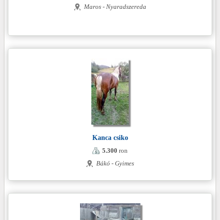
Maros - Nyaradszereda
Kanca csiko
5.300
ron
Bákó - Gyimes