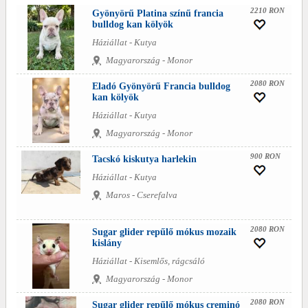
2210 RON
Gyönyörű Platina színű francia
bulldog kan kölyök
Háziállat - Kutya
Magyarország - Monor
2080 RON
Eladó Gyönyörű Francia bulldog
kan kölyök
Háziállat - Kutya
Magyarország - Monor
900 RON
Tacskó kiskutya harlekin
Háziállat - Kutya
Maros - Cserefalva
2080 RON
Sugar glider repűlő mókus mozaik
kislány
Háziállat - Kisemlős, rágcsáló
Magyarország - Monor
2080 RON
Sugar glider repűlő mókus creminó