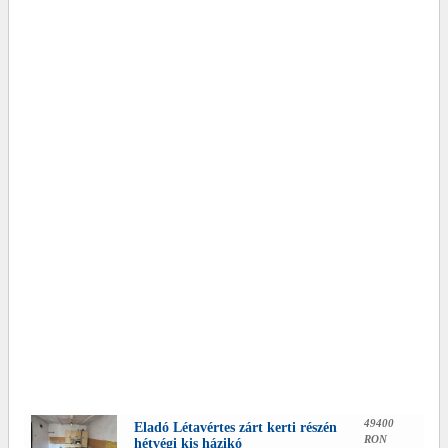
49400
Eladó Létavértes zárt kerti részén
RON
hétvégi kis házikó