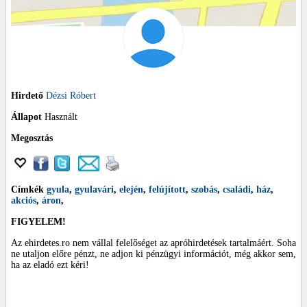
Hirdető
Dézsi Róbert
Állapot
Használt
Megosztás
Címkék
gyula
,
gyulavári
,
elején
,
felújított
,
szobás
,
családi
,
ház
,
akciós
,
áron
,
FIGYELEM!
Az ehirdetes.ro nem vállal felelőséget az apróhirdetések tartalmáért. Soha
ne utaljon előre pénzt, ne adjon ki pénzügyi információt, még akkor sem,
ha az eladó ezt kéri!