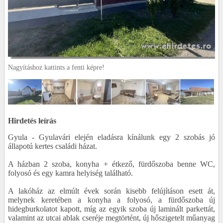
Nagyításhoz kattints a fenti képre!
Hirdetés leírás
Gyula - Gyulavári elején eladásra kínálunk egy 2 szobás jó
állapotú kertes családi házat.
A házban 2 szoba, konyha + étkező, fürdőszoba benne WC,
folyosó és egy kamra helyiség található.
A lakóház az elmúlt évek során kisebb felújításon esett át,
melynek keretében a konyha a folyosó, a fürdőszoba új
hidegburkolatot kapott, míg az egyik szoba új laminált parkettát,
valamint az utcai ablak cseréje megtörtént, új hőszigetelt műanyag