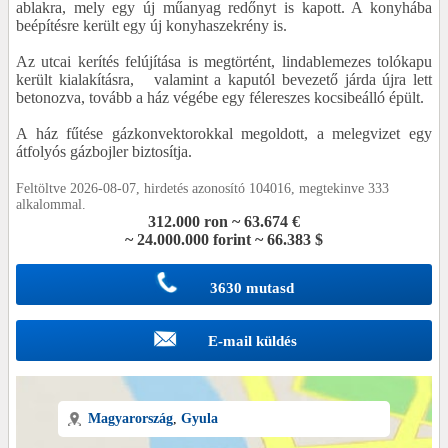
ablakra, mely egy új műanyag redőnyt is kapott. A konyhába
beépítésre került egy új konyhaszekrény is.
Az utcai kerítés felújítása is megtörtént, lindablemezes tolókapu
került kialakításra, valamint a kaputól bevezető járda újra lett
betonozva, tovább a ház végébe egy félereszes kocsibeálló épült.
A ház fűtése gázkonvektorokkal megoldott, a melegvizet egy
átfolyós gázbojler biztosítja.
Feltöltve 2026-08-07, hirdetés azonosító 104016, megtekinve 333
alkalommal.
312.000 ron ~ 63.674 €
~ 24.000.000 forint ~ 66.383 $
3630 mutasd
E-mail küldés
Magyarország
,
Gyula