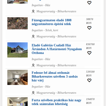
Ingatlan - Ház
Magyarország - Biharkeresztes
38870
Füzesgyarmaton eladó 1808
RON
négyzetméteres építési telek
Ingatlan - Telek, kert
Magyarország - Biharkeresztes
830700
Eladó Galériás Családi Ház
RON
Ártándon A Határmenti Nyugalom
Otthona
Ingatlan - Ház
Magyarország - Biharkeresztes
539500
Fedezze fel álmai otthonát
RON
Biharkeresztes szívében 3 szobás
ház várj
Ingatlan - Ház
Magyarország - Biharkeresztes
194870
Furta szívében praktikus ház nagy
RON
telek számtalan lehetőség