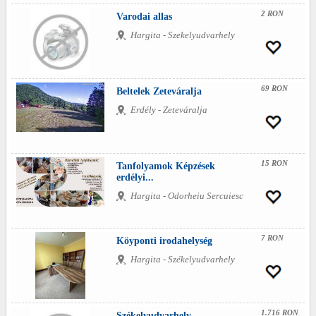
2 RON
Varodai allas
Hargita - Szekelyudvarhely
69 RON
Beltelek Zeteváralja
Erdély - Zeteváralja
15 RON
Tanfolyamok Képzések
erdélyi...
Hargita - Odorheiu Sercuiesc
7 RON
Köyponti irodahelység
Hargita - Székelyudvarhely
1.716 RON
Székelyudvarhely