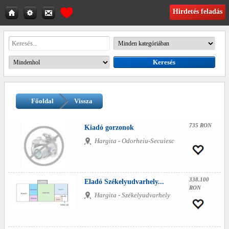
Hirdetés feladás
Főoldal
Vissza
735 RON
Kiadó gorzonok
Hargita - Odorheiu-Secuiesc
338.100
Eladó Székelyudvarhely...
RON
Hargita - Székelyudvarhely