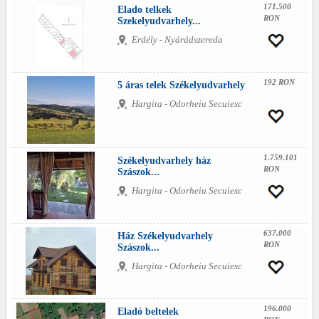
171.500
Elado telkek
RON
Szekelyudvarhely...
Erdély - Nyárádszereda
192 RON
5 áras telek Székelyudvarhely
Hargita - Odorheiu Secuiesc
1.759.101
Székelyudvarhely ház
RON
Szászok...
Hargita - Odorheiu Secuiesc
637.000
Ház Székelyudvarhely
RON
Szászok...
Hargita - Odorheiu Secuiesc
196.000
Eladó beltelek