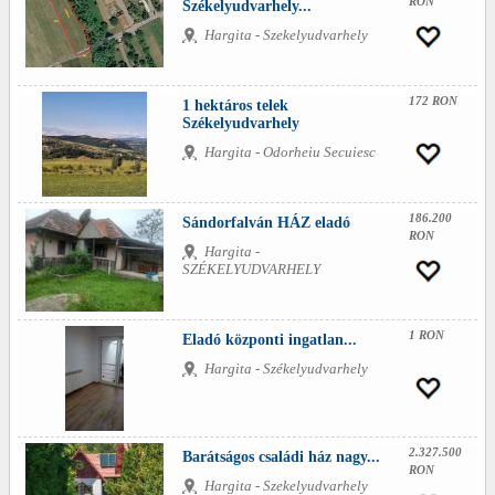
RON
Székelyudvarhely...
Hargita - Szekelyudvarhely
172 RON
1 hektáros telek
Székelyudvarhely
Hargita - Odorheiu Secuiesc
186.200
Sándorfalván HÁZ eladó
RON
Hargita -
SZÉKELYUDVARHELY
1 RON
Eladó központi ingatlan...
Hargita - Székelyudvarhely
2.327.500
Barátságos családi ház nagy...
RON
Hargita - Szekelyudvarhely