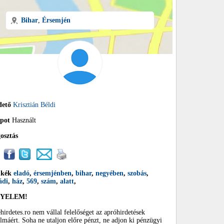
Bihar
,
Érsemjén
dető
Krisztián Béldi
apot
Használt
osztás
mkék
eladó
,
érsemjénben
,
bihar
,
negyében
,
szobás
,
ádi
,
ház
,
569
,
szám
,
alatt
,
GYELEM!
hirdetes.ro nem vállal felelőséget az apróhirdetések
almáért. Soha ne utaljon előre pénzt, ne adjon ki pénzügyi