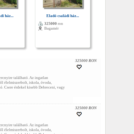
di ház...
Eladó családi ház...
325000
ron
Bagamér
325000 RON
cnyire található. Az ingatlan
l élelmiszerbolt, iskola, óvoda,
dó. Csere érdekel kisebb Debreceni, vagy
325000 RON
cnyire található. Az ingatlan
l élelmiszerbolt, iskola, óvoda,