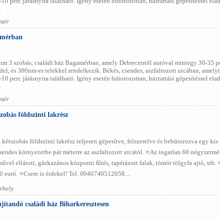
0 perc járásnyira található. Igény esetén bútorozottan, háztartási gépesítéssel ela
.
mér
amérban
nm 3 szobás, családi ház Bagamérban, amely Debrecentől autóval mintegy 30-35 per
l, és 300nm-es telekkel rendelkezik. Békés, csendes, aszfaltozott utcában, amelytő
0 perc járásnyira található. Igény esetén bútorozottan, háztartási gépesítéssel ela
.
mér
obás földszinti lakrész
kétszobás földszinti lakrész teljesen gépesítve, felszerelve és bebútorozva egy kis 
sendes környezetbe pár méterre az aszfaltozott utcától. ⭐️Az ingatlan 60 négyzetmét
l ellátott, gázkazános központi fűtés, tapétázott falak, tömör tölgyfa ajtó, stb. ⭐️
0 euró. ⭐️Csere is érdekel! Tel. 0040740512058....
rhely
újítandó családi ház Biharkeresztesen