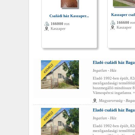
Kaszaper csal
Családi ház Kaszaper...
166600
ro
166000
ron
Kaszaper
Kaszaper
Eladó családi ház Bag
Ingatlan - Ház
Eladó 1992-ben épült, 82
mezőgazdasági termőföldde
buszmegálló mindössze 8-1
Vámospércsi ingatlanra. 
Magyarország - Baga
Eladó családi ház Bag
Ingatlan - Ház
Eladó 1992-ben épült, 82
mezőgazdasági termőföldde