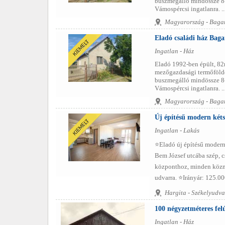
buszmegálló mindössze 8-1
Vámospércsi ingatlanra. ..
Magyarország - Baga
Eladó családi ház Bag
Ingatlan - Ház
Eladó 1992-ben épült, 82
mezőgazdasági termőföldde
buszmegálló mindössze 8-1
Vámospércsi ingatlanra. ..
Magyarország - Baga
Új építésű modern kétsz
Ingatlan - Lakás
⭐️Eladó új építésű modern 
Bem József utcába szép, c
központhoz, minden közműve
udvarra. ⭐️Irányár: 125.00
Hargita - Székelyudva
100 négyzetméteres fel
Ingatlan - Ház