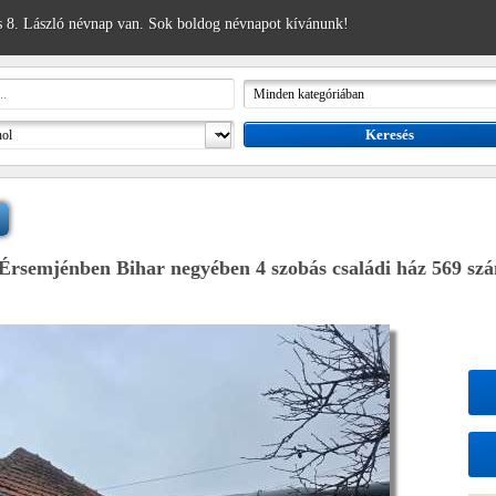
 8. László névnap van. Sok boldog névnapot kívánunk!
Érsemjénben Bihar negyében 4 szobás családi ház 569 szá