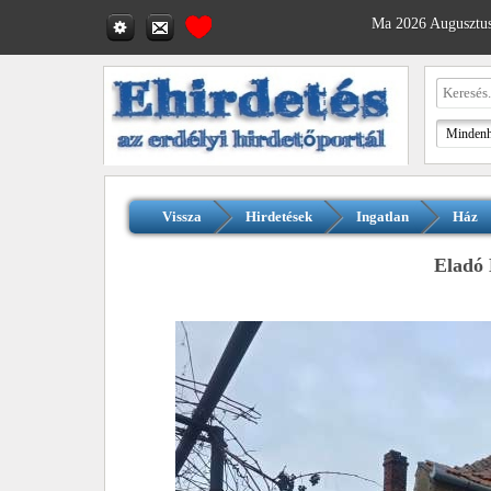
Ma 2026 Augusztus
Vissza
Hirdetések
Ingatlan
Ház
Eladó 