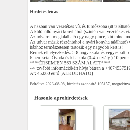
Hirdetés leírás
A házban van vezetékes víz és fürdőszoba (itt található
A különálló nyári konyhából (szintén van vezetékes ví
Az udvaron megtalálható egy nagy pince, kút mindamelle
Az udvar másik részén(ahol a nyári konyha található) v
házhoz természetesen tartozik egy nagyobb kert is!
Remek elhelyezkedés, 5-8 nagyiskola és vegyesbolt 5 p
6 perc séta. Óvoda és kisiskola (0-4. osztály ) 10 perc 
****ÉRSEMJÉN 569 SZÁM ALATT****
--> további információkért hívja bátran a +407453751
Ár: 45.000 euró [ALKUDHATÓ]
Feltöltve 2026-08-08, hirdetés azonosító 105157, megtekin
Hasonló apróhirdetések