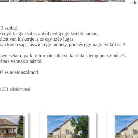
info
 3 szoba).
z) nyílik egy szoba, abból pedig egy kisebb kamara.
tt van kiskertje is és egy szép lugas.
an kinti csap, fásszín, egy műhely, góré és egy nagy tyúkól is. A
erc sétára, park, református illetve katolikus templom szintén 5-
sétára vannak a háztól.
97 es telefonszámot!
ve 251 alkalommal.