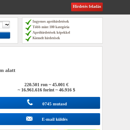
Hirdetés feladás
Ingyenes apróhirdetések
Több mint 100 kategória
Apróhirdetések képekkel
Kiemelt hirdetések
m alatt
220.501 ron ~ 45.001 €
~ 16.961.616 forint ~ 46.916 $
0745 mutasd
E-mail küldés