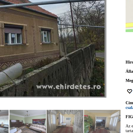
Hir
Áll
Meg
Cí
csal
FI
Az e
tart