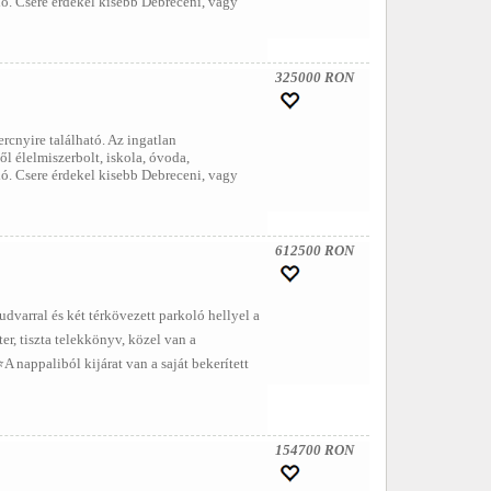
dó. Csere érdekel kisebb Debreceni, vagy
325000 RON
cnyire található. Az ingatlan
l élelmiszerbolt, iskola, óvoda,
dó. Csere érdekel kisebb Debreceni, vagy
612500 RON
udvarral és két térkövezett parkoló hellyel a
er, tiszta telekkönyv, közel van a
A nappaliból kijárat van a saját bekerített
154700 RON