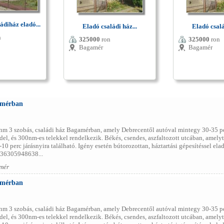
ádiház eladó...
Eladó családi ház...
Eladó csalá
n
325000
ron
325000
ron
Bagamér
Bagamér
amérban
nm 3 szobás, családi ház Bagamérban, amely Debrecentől autóval mintegy 30-35 per
l, és 300nm-es telekkel rendelkezik. Békés, csendes, aszfaltozott utcában, amelytő
0 perc járásnyira található. Igény esetén bútorozottan, háztartási gépesítéssel ela
+36305948638...
mér
amérban
nm 3 szobás, családi ház Bagamérban, amely Debrecentől autóval mintegy 30-35 per
l, és 300nm-es telekkel rendelkezik. Békés, csendes, aszfaltozott utcában, amelytő