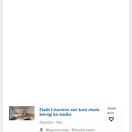
49400
Eladó Létavértes zárt kerti részén
RON
hétvégi kis házikó
Ingatlan - Ház
Magyarország - Biharkeresztes