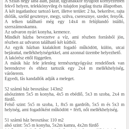
A Szilas hegy lába alatt, pazar, ugyanakkor nyugodt környezetben
fekvő helyen, telekkönyvileg és tulajdon jogilag tiszta állapotban.
A két ingatlanhoz tartozó kert, illetve terület: 2 ha, bekerítve, rajta
diófák, szelíd gesztenye, megy, szilva, cseresznye, szeder, fenyők.
A telken található még egy 14x4 m felújítandó istálló,
szerszámoskamra.
Az udvaron nyári konyha, kemence.
Mindkét házba bevezetve a víz, ami részben forrásból jön,
részben az udvaron található két kútból.
Az egyik házban kialakított fogadó működött, külön, utcai
bejárattal, mellékhelyiségekkel, ami azonnal üzembe helyezhető.
A lakórész ettől független.
A másik ház fele jelenleg természetgyógyász rendelőnek van
berendezve és ehhez tartozik egy 2x4 m mellékhelyiség,
váróterem.
Egyedi, fás kandallók adják a meleget.
52 számú ház beosztása: 143m2
alsószinten 5x5 m konyha, 4x5 m ebédlő, 5x3 m szoba, 2x4 m
fürdő.
Felső szint: 5x5 m szoba, 1, 8x5 m gardrób, 5x5 m és 5x3 m
helyiség, ami fogadóként működött + férfi, női mellékhelyiség.
51 számú ház beosztása: 110 m2
alsó szint: 5x5 m konyha, 5x2m kamra, 4x2m fürdő