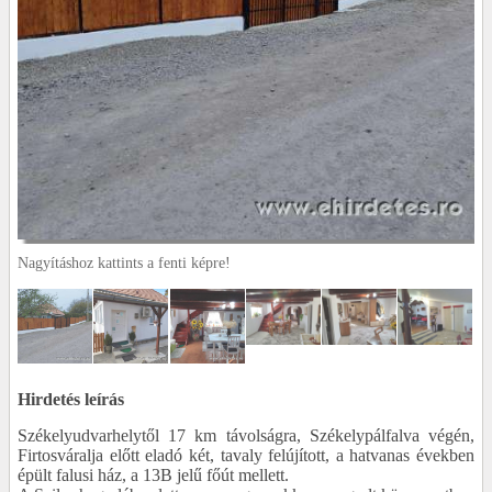
Nagyításhoz kattints a fenti képre!
Hirdetés leírás
Székelyudvarhelytől 17 km távolságra, Székelypálfalva végén,
Firtosváralja előtt eladó két, tavaly felújított, a hatvanas években
épült falusi ház, a 13B jelű főút mellett.