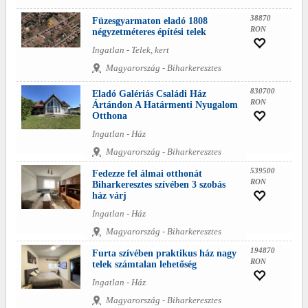
38870
Füzesgyarmaton eladó 1808
RON
négyzetméteres építési telek
Ingatlan - Telek, kert
Magyarország - Biharkeresztes
830700
Eladó Galériás Családi Ház
RON
Ártándon A Határmenti Nyugalom
Otthona
Ingatlan - Ház
Magyarország - Biharkeresztes
539500
Fedezze fel álmai otthonát
RON
Biharkeresztes szívében 3 szobás
ház várj
Ingatlan - Ház
Magyarország - Biharkeresztes
194870
Furta szívében praktikus ház nagy
RON
telek számtalan lehetőség
Ingatlan - Ház
Magyarország - Biharkeresztes