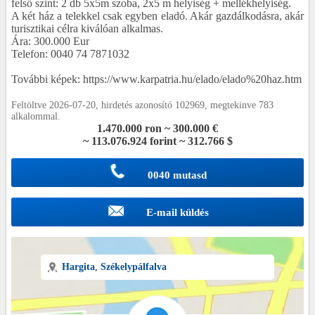
felső szint: 2 db 5x5m szoba, 2x5 m helyiség + mellékhelyiség.
A két ház a telekkel csak egyben eladó. Akár gazdálkodásra, akár
turisztikai célra kiválóan alkalmas.
Ára: 300.000 Eur
Telefon: 0040 74 7871032
További képek: https://www.karpatria.hu/elado/elado%20haz.htm
Feltöltve 2026-07-20, hirdetés azonosító 102969, megtekinve 783
alkalommal.
1.470.000 ron ~ 300.000 €
~ 113.076.924 forint ~ 312.766 $
0040 mutasd
E-mail küldés
Hargita
,
Székelypálfalva