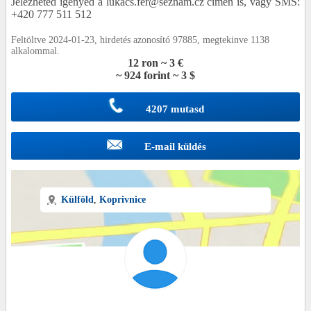
Jelezheted igényed a lukacs.fer@seznam.cz címen is, vagy SMS:
+420 777 511 512
Feltöltve 2024-01-23, hirdetés azonosító 97885, megtekinve 1138
alkalommal.
12 ron ~ 3 €
~ 924 forint ~ 3 $
4207 mutasd
E-mail küldés
Külföld
,
Koprivnice