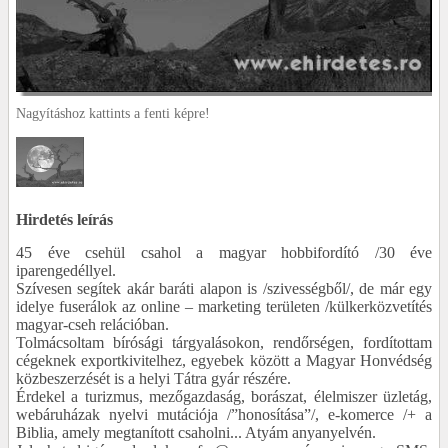
Nagyításhoz kattints a fenti képre!
Hirdetés leírás
45 éve csehül csahol a magyar hobbifordító /30 éve
iparengedéllyel.
Szívesen segítek akár baráti alapon is /szivességből/, de már egy
idelye fuserálok az online – marketing területen /külkerközvetítés
magyar-cseh relációban.
Tolmácsoltam bírósági tárgyalásokon, rendőrségen, fordítottam
cégeknek exportkivitelhez, egyebek között a Magyar Honvédség
közbeszerzését is a helyi Tátra gyár részére.
Érdekel a turizmus, mezőgazdaság, borászat, élelmiszer üzletág,
webáruházak nyelvi mutációja /”honosítása”/, e-komerce /+ a
Biblia, amely megtanított csaholni... Atyám anyanyelvén.