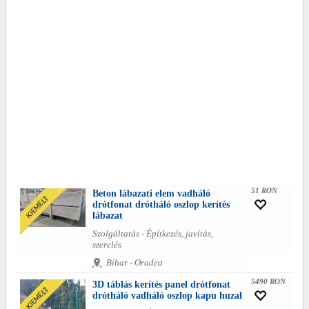
51 RON
Beton lábazati elem vadháló
drótfonat drótháló oszlop kerítés
lábazat
Szolgáltatás - Építkezés, javítás,
szerelés
Bihar - Oradea
5490 RON
3D táblás kerítés panel drótfonat
drótháló vadháló oszlop kapu huzal