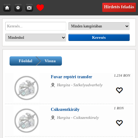
Hirdetés feladás
Főoldal
Vissza
1.234 RON
Fuvar reptéri transfer
Hargita - Székelyudvarhely
1 RON
Csikszentkirály
Hargita - Csikszentkiraly