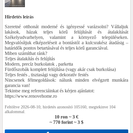
Hirdetés leírás
Szeretné otthonát moderné és igényessé varázsolni? Vállaljuk
lakások, házak teljes körű felújítását és átalakítását
Székelyudvarhelyen, valamint a környező településeken.
Megvalósítjuk elképzeléseit a bontástól a kulcsrakész átadásig –
határidők pontos betartásával és teljes körű garanciával.
Miben számíthat ránk?
Teljes átalakítás és felújítás
Modern, precíz burkolatok , parketta
Fürdőszobák komplett felújítása (vagy akár csak burkolása)
Teljes festés , tisztasági vagy dekoratív festés
Nincsenek félmegoldások: nálunk minden elvégzett munkára
garancia van!
Tekintse meg referenciáinkat és kérjen ajánlatot:
https://www.renovehome.ro
Feltöltve 2026-08-10, hirdetés azonosító 105160, megtekinve 104
alkalommal.
10 ron ~ 3 €
~ 770 forint ~ 3 $