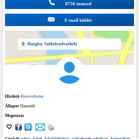
0758 mutasd
E-mail küldés
Hargita
,
Székelyudvarhrly
Hirdető
Renovehome
Állapot
Használt
Megosztás
Címkék
teljes
,
körű
,
lakásfelújítás
,
székelyudvarhelyen
,
környékén
,