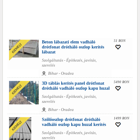
51 RON
Beton lábazati elem vadháló
drótfonat drótháló oszlop kerítés
lábazat
Szolgáltatás - Építkezés, javítás,
szerelés
Bihar - Oradea
5490 RON
3D táblás kerítés panel drótfonat
drótháló vadháló oszlop kapu huzal
Szolgáltatás - Építkezés, javítás,
szerelés
Bihar - Oradea
1499 RON
Szőlőoszlop drótfonat drótháló
vadháló oszlop kapu huzal kerítés
Szolgáltatás - Építkezés, javítás,
szerelés