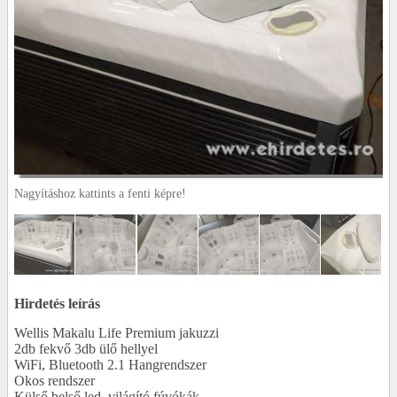
Nagyításhoz kattints a fenti képre!
Hirdetés leírás
Wellis Makalu Life Premium jakuzzi
2db fekvő 3db ülő hellyel
WiFi, Bluetooth 2.1 Hangrendszer
Okos rendszer
Külső belső led, világító fúvókák