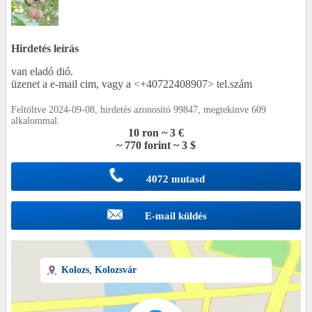
Hirdetés leírás
van eladó dió.
üzenet a
e-mail cim, vagy a <+40722408907> tel.szám
Feltöltve 2024-09-08, hirdetés azonosító 99847, megtekinve 609
alkalommal.
10 ron ~ 3 €
~ 770 forint ~ 3 $
4072 mutasd
E-mail küldés
Kolozs
,
Kolozsvár