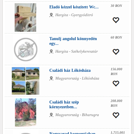
30 RON
Eladó kézzel készített Wc...
Hargita - Gyergyóditró
60 RON
Tanulj angolul könnyedén
egy...
Hargita - Székelykeresztúr
156.000
Családi ház Lőkösháza
RON
Magyarország - Lőkösháza
208.000
Családi ház szép
RON
környezetben...
Magyarország - Biharugra
1.715.001
Nagyvarad kozpontjaban