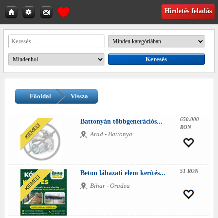
Hirdetés feladás
Főoldal
Vissza
650.000
Battonyán többgenerációs...
RON
Arad - Battonya
51 RON
Beton lábazati elem kerítés...
Bihar - Oradea