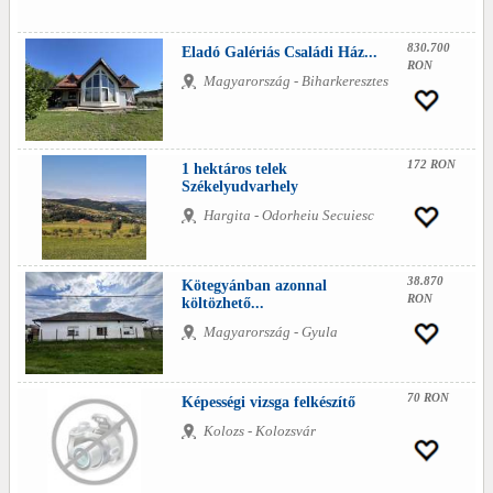
830.700
Eladó Galériás Családi Ház...
RON
Magyarország - Biharkeresztes
172 RON
1 hektáros telek
Székelyudvarhely
Hargita - Odorheiu Secuiesc
38.870
Kötegyánban azonnal
RON
költözhető...
Magyarország - Gyula
70 RON
Képességi vizsga felkészítő
Kolozs - Kolozsvár