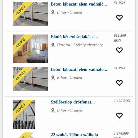
51 RON
Beton lábazati elem vadháló...
Bihar - Oradea
622.300
Eladó kétszobás lakás a...
RON
Hargita - Székelyudvarhely
51 RON
Beton lábazati elem vadháló...
Bihar - Oradea
1.499 RON
Szőlőoszlop drótfonat...
Bihar - Oradea
1.274.000
22 szobás 700nm szálloda