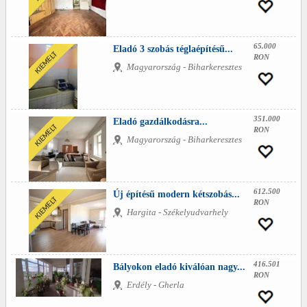
65.000
Eladó 3 szobás téglaépítésű...
RON
Magyarország - Biharkeresztes
351.000
Eladó gazdálkodásra...
RON
Magyarország - Biharkeresztes
612.500
Új építésű modern kétszobás...
RON
Hargita - Székelyudvarhely
416.501
Bályokon eladó kiválóan nagy...
RON
Erdély - Gherla