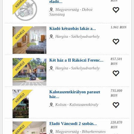
RON
eladó...
Magyarország - Doboz
Szanazug
1.961 RON
Kiadó kétszobás lakás a...
Hargita - Székelyudvarhely
857.501
Két ház a II Rákóczi Ferenc...
RON
Hargita - Székelyudvarhely
735.000
Kalotaszentkirályon paraszt
RON
ház...
Kolozs - Kalotaszentkiraly
220.870
Eladó Váncsodi 2 szobás...
RON
Magyarország - Biharkeresztes