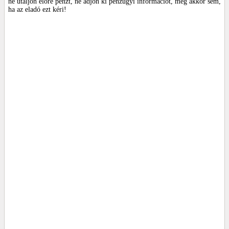
ne utaljon előre pénzt, ne adjon ki pénzügyi információt, még akkor sem,
ha az eladó ezt kéri!