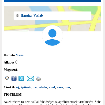
Hargita
,
Vaslab
Hirdető
Maria
Állapot
Új
Megosztás
Címkék
új
,
épitésü
,
haz
,
eladó
,
vind
,
casa
,
nou
,
FIGYELEM!
Az ehirdetes.ro nem vállal felelőséget az apróhirdetések tartalmáért. Soha