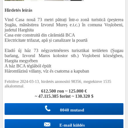
Hirdetés leírás
Vind Casa nouă 73 metri pătrați într-o zonă turistică (peșterea
Șugău, mănăstirea Izvorul Mureș e.t.c.) în comuna Voșlobeni,
judetul Harghita
Casa este construită din cărămidă BCA
Electricitate trifazat, apă și canalizare la poartă
Eladó új ház 73 négyzetméteres turisztikai területen (Șugau
barlang, Izvorul Maros kolostor stb.) Voșlobeni községben,
Hargita megyében
A ház BCA téglából épült
Háromfázisú villany, víz és csatorna a kapuban
Feltöltve 2024-03-13, hirdetés azonosító 98356, megtekinve 1535
alkalommal.
612.500 ron ~ 125.000 €
~ 47.115.385 forint ~ 130.320 $
0040 mutasd
E-mail küldés