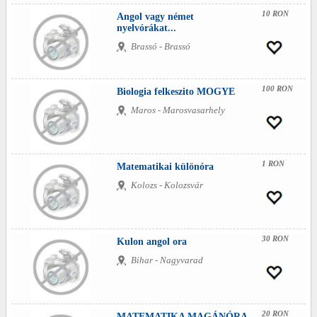
10 RON
Angol vagy német
nyelvórákat...
Brassó - Brassó
100 RON
Biologia felkeszito MOGYE
Maros - Marosvasarhely
1 RON
Matematikai különóra
Kolozs - Kolozsvár
30 RON
Kulon angol ora
Bihar - Nagyvarad
20 RON
MATEMATIKA MAGÁNÓRA