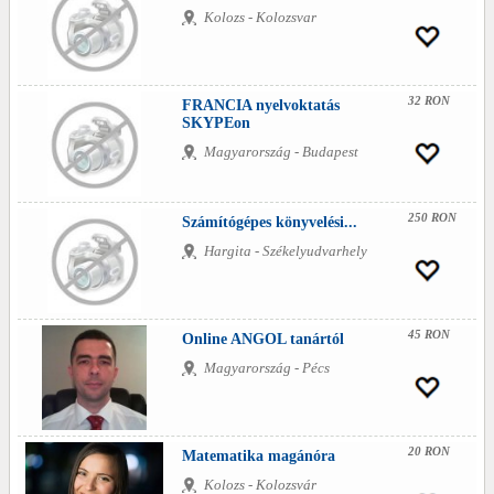
Kolozs - Kolozsvar
32 RON
FRANCIA nyelvoktatás
SKYPEon
Magyarország - Budapest
250 RON
Számítógépes könyvelési...
Hargita - Székelyudvarhely
45 RON
Online ANGOL tanártól
Magyarország - Pécs
20 RON
Matematika magánóra
Kolozs - Kolozsvár