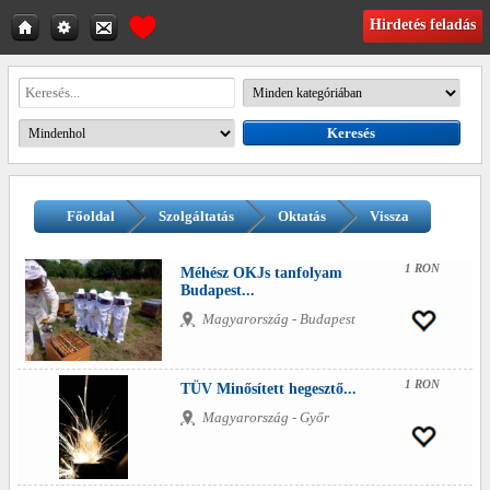
Hirdetés feladás
Főoldal
Szolgáltatás
Oktatás
Vissza
1 RON
Méhész OKJs tanfolyam
Budapest...
Magyarország - Budapest
1 RON
TÜV Minősített hegesztő...
Magyarország - Győr