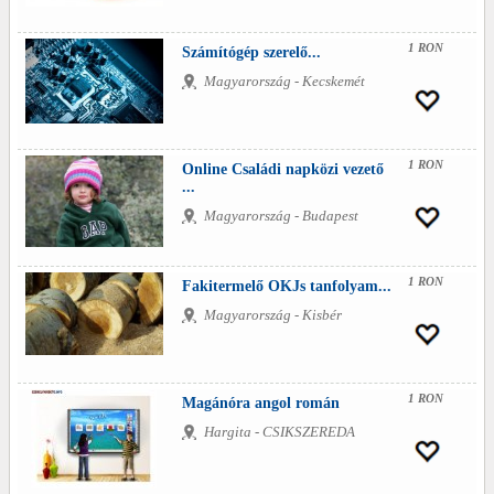
1 RON
Számítógép szerelő...
Magyarország - Kecskemét
1 RON
Online Családi napközi vezető
...
Magyarország - Budapest
1 RON
Fakitermelő OKJs tanfolyam...
Magyarország - Kisbér
1 RON
Magánóra angol román
Hargita - CSIKSZEREDA