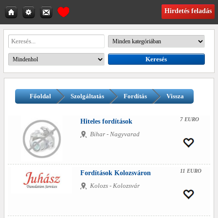
Hirdetés feladás
Főoldal
Szolgáltatás
Fordítás
Vissza
7 EURO
Hiteles fordítások
Bihar - Nagyvarad
11 EURO
Fordítások Kolozsváron
Kolozs - Kolozsvár