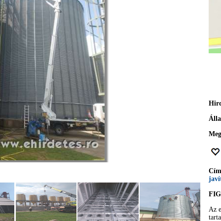
Hir
Áll
Meg
Cí
javí
FI
Az e
tart