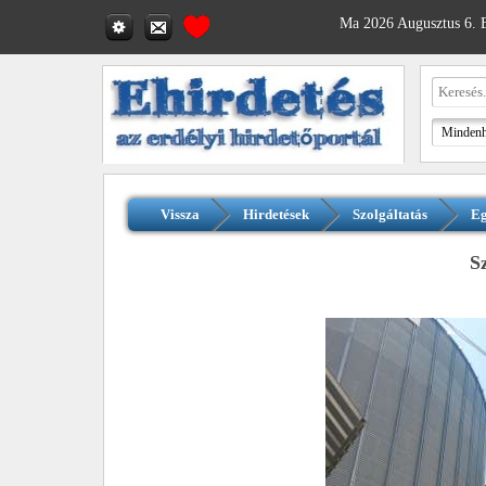
Ma 2026 Augusztus 6. B
Vissza
Hirdetések
Szolgáltatás
Eg
S