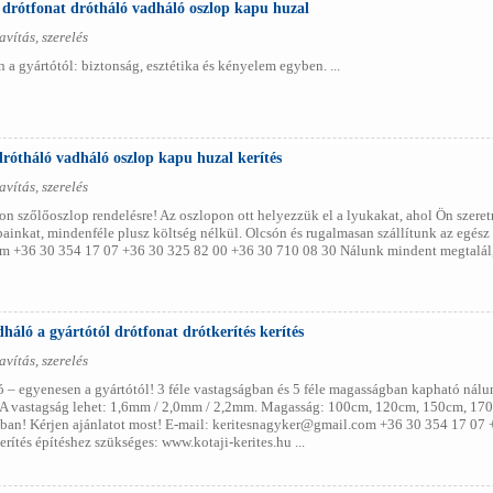
l drótfonat drótháló vadháló oszlop kapu huzal
avítás, szerelés
 a gyártótól: biztonság, esztétika és kényelem egyben. ...
drótháló vadháló oszlop kapu huzal kerítés
avítás, szerelés
n szőlőoszlop rendelésre! Az oszlopon ott helyezzük el a lyukakat, ahol Ön szere
painkat, mindenféle plusz költség nélkül. Olcsón és rugalmasan szállítunk az egész
 +36 30 354 17 07 +36 30 325 82 00 +36 30 710 08 30 Nálunk mindent megtalál, a
háló a gyártótól drótfonat drótkerítés kerítés
avítás, szerelés
ó – egyenesen a gyártótól! 3 féle vastagságban és 5 féle magasságban kapható nálun
 A vastagság lehet: 1,6mm / 2,0mm / 2,2mm. Magasság: 100cm, 120cm, 150cm, 17
ágban! Kérjen ajánlatot most! E-mail: keritesnagyker@gmail.com +36 30 354 17 07
rítés építéshez szükséges: www.kotaji-kerites.hu ...