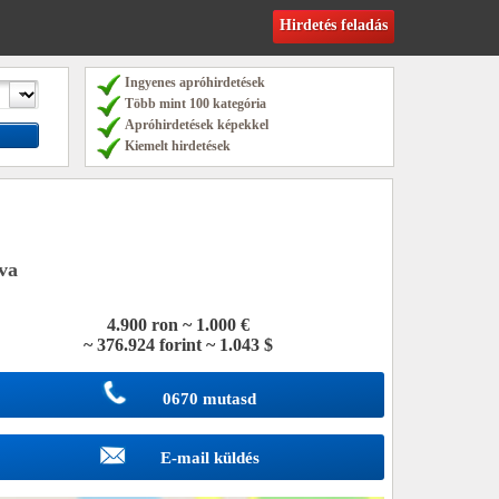
Hirdetés feladás
Ingyenes apróhirdetések
Több mint 100 kategória
Apróhirdetések képekkel
Kiemelt hirdetések
va
4.900 ron ~ 1.000 €
~ 376.924 forint ~ 1.043 $
0670 mutasd
E-mail küldés