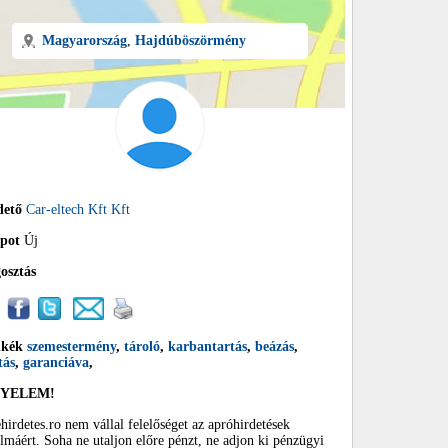
Magyarország
,
Hajdúböszörmény
dető
Car-eltech Kft Kft
apot
Új
osztás
mkék
szemestermény
,
tároló
,
karbantartás
,
beázás
,
tás
,
garanciáva
,
GYELEM!
hirdetes.ro nem vállal felelőséget az apróhirdetések
almáért. Soha ne utaljon előre pénzt, ne adjon ki pénzügyi