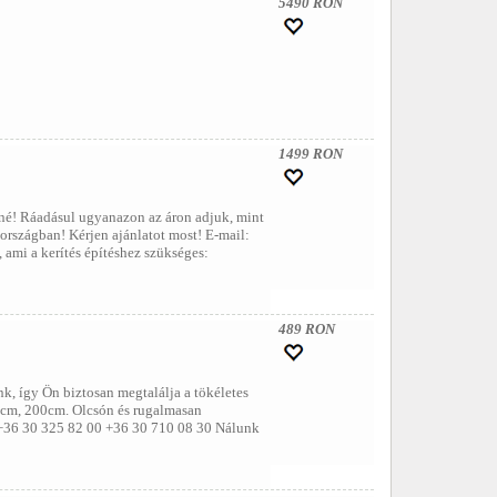
5490 RON
1499 RON
tné! Ráadásul ugyanazon az áron adjuk, mint
 országban! Kérjen ajánlatot most! E-mail:
mi a kerítés építéshez szükséges:
489 RON
k, így Ön biztosan megtalálja a tökéletes
0cm, 200cm. Olcsón és rugalmasan
 +36 30 325 82 00 +36 30 710 08 30 Nálunk