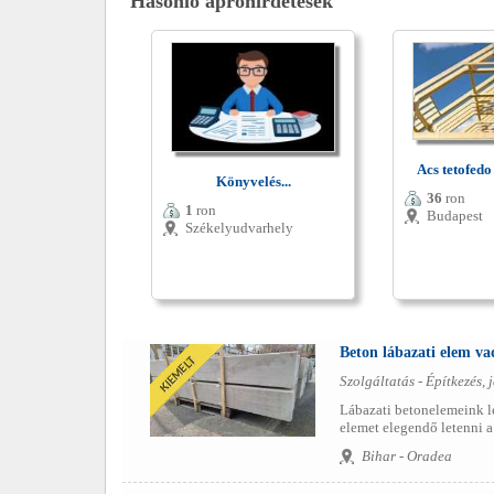
Hasonló apróhirdetések
Acs tetofedo
Könyvelés...
36
ron
1
ron
Budapest
Székelyudvarhely
Beton lábazati elem va
Szolgáltatás - Építkezés, j
Lábazati betonelemeink le
elemet elegendő letenni a f
Bihar - Oradea