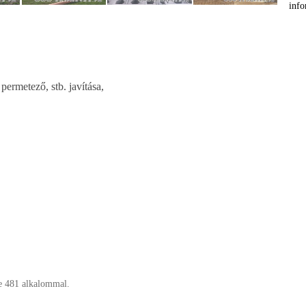
info
 permetező, stb. javítása,
ve 481 alkalommal.