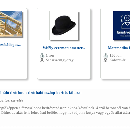
 es bádogos...
Vőfély ceremoniamester...
Matematika fe
1
ron
150
ron
Sepsiszentgyörgy
Kolozsvár
dháló drótfonat drótháló oszlop kerítés lábazat
avítás, szerelés
gfőképpen a fémoszlopos kerítésrendszerünkhöz készülnek. 4 szál betonacél van be
öldre, de akár le is lehet ásni belőle, hogy ne tudjon a kutya vagy egyéb állat átásni 