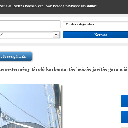
erta és Bettina névnap van. Sok boldog névnapot kívánunk!
yéb szolgáltatás
zemestermény tároló karbantartás beázás javítás garanciá