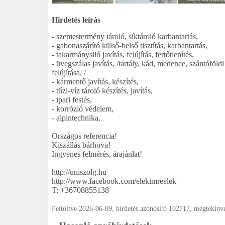
Hirdetés leírás
- szemestermény tároló, síktároló karbantartás,
- gabonaszárító külső-belső tisztítás, karbantartás,
- takarmánysiló javítás, felújítás, fertőtlenítés,
- üvegszálas javítás, /tartály, kád, medence, szántóföldi
felújítása, /
- kármentő javítás, készítés,
- tűzi-víz tároló készítés, javítás,
- ipari festés,
- korrózió védelem,
- alpintechnika,
Országos referencia!
Kiszállás bárhova!
Ingyenes felmérés, árajánlat!
http://uniszolg.hu
http://www.facebook.com/elekimreelek
T: +36708855138
Feltöltve 2026-06-09, hirdetés azonosító 102717, megtekin