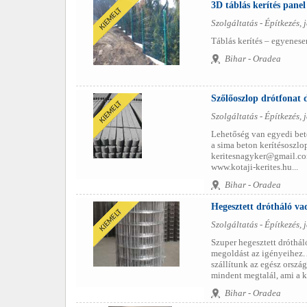
3D táblás kerítés pane
Szolgáltatás - Építkezés, j
Táblás kerítés – egyenesen
Bihar - Oradea
Szőlőoszlop drótfonat 
Szolgáltatás - Építkezés, j
Lehetőség van egyedi beto
a sima beton kerítésoszlo
keritesnagyker@gmail.com
www.kotaji-kerites.hu...
Bihar - Oradea
Hegesztett drótháló vad
Szolgáltatás - Építkezés, j
Szuper hegesztett dróthál
megoldást az igényeihez.
szállítunk az egész orsz
mindent megtalál, ami a ke
Bihar - Oradea