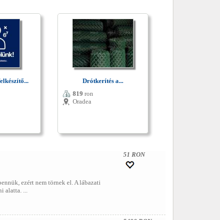
lkészítő...
Drótkerítés a...
819
ron
Oradea
51 RON
nnük, ezért nem törnek el. A lábazati
alatta. ...