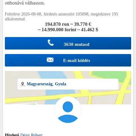
otthonává válhasson.
Feltöltve 2026-08-08, hirdetés azonosító 105098, megtekinve 195
alkalommal.
194.870 ron ~ 39.770 €
~ 14.990.000 forint ~ 41.462 $
3630 mutasd
E-mail küldés
Magyarország
,
Gyula
Hirdető
Dézsi Róbert