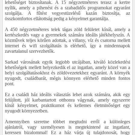
lehetőséget biztosítanak. A 15 négyzetméteres terasz a kertre
nyílik, amely a pihenést és a szabadidős programokat egyaránt
szolgálja. A fűtést vegyestüzelésű kazán biztosítja, az
összkomfortos ellátottság pedig a kényelmet garantálja.
A 450 négyzetméteres telek tágas zöld felületet kínál, amely a
kertészkedés vagy a gyermekek számára ideális játékhelyszín. A
közművek teljes körűen adottak, a villany, víz és csatorna mellett
internet és wifi szolgáltatás is elérhető, így a mindennapok
zavartalanul szervezhetők.
Sarkad városának egyik legjobb utcájában, kiváló közlekedési
lehetőségek mellett helyezkedik el az ingatlan, amely közel van a
helyi szolgáltatásokhoz és zöldövezetekhez egyaránt. A környék
nyugodt, családbarát, mégis könnyen elérhető minden fontos
pont.
Ez a családi ház ideális választás lehet azok számára, akik egy
felújított, jól karbantartott otthonra vágynak, amely egyszerre
kínál kényelmet, praktikumot és kellemes életminőséget egy
nyugodt környezetben.
Amennyiben szeretne többet megtudni erről a különleges
ajánlatról, vagy személyesen is megtekintené az ingatlant,
keressen bizalommal! Ez a ház várja új tulajdonosát, hogy