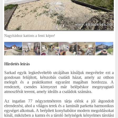
Nagyításhoz kattints a fenti képre!
Hirdetés leírás
Sarkad egyik legkedveltebb utcájában kínáljuk megvételre ezt a
gondosan felújított, kétszobás családi házat, amely az otthon
melegét és a praktikumot egyaránt magában hordozza. A
rendezett, csendes környezet már belépéskor megnyugtató
atmoszférát teremt, amely ideális a családok számára.
Az ingatlan 77 négyzetméteren tárja elénk a jól átgondolt
elrendezést, ahol a világos terek és a laminált parketta harmonikus
egységet alkotnak. A beépített konyhabútor modern megoldásokat
kínál, miközben a kamra és a tároló helyiségek kényelmes tárolási