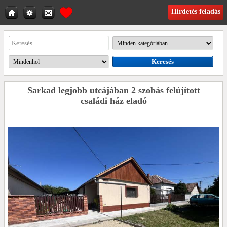
Hirdetés feladás
Sarkad legjobb utcájában 2 szobás felújított
családi ház eladó