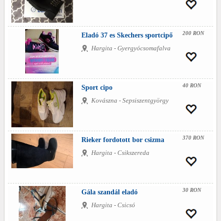
200 RON
Eladó 37 es Skechers sportcipő
Hargita - Gyergyócsomafalva
40 RON
Sport cipo
Kovászna - Sepsiszentgyörgy
370 RON
Rieker fordotott bor csizma
Hargita - Csikszereda
30 RON
Gála szandál eladó
Hargita - Csicsó