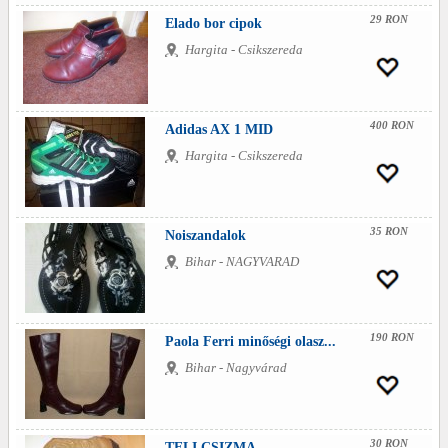
29 RON
Elado bor cipok
Hargita - Csikszereda
400 RON
Adidas AX 1 MID
Hargita - Csikszereda
35 RON
Noiszandalok
Bihar - NAGYVARAD
190 RON
Paola Ferri minőségi olasz...
Bihar - Nagyvárad
30 RON
TELI CSIZMA