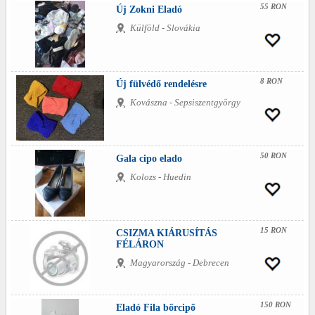
55 RON
Új Zokni Eladó
Külföld - Slovákia
8 RON
Új fülvédő rendelésre
Kovászna - Sepsiszentgyörgy
50 RON
Gala cipo elado
Kolozs - Huedin
15 RON
CSIZMA KIÁRUSÍTÁS
FÉLÁRON
Magyarország - Debrecen
150 RON
Eladó Fila bőrcipő