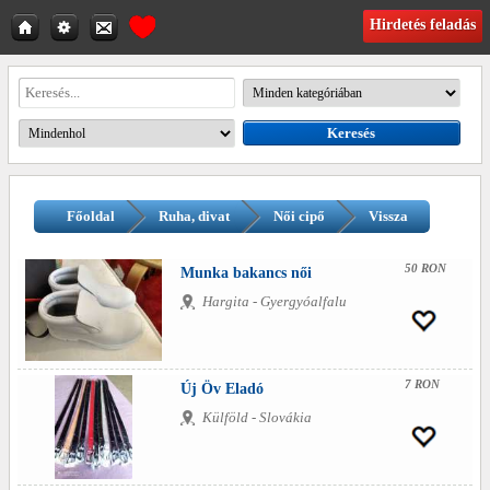
Hirdetés feladás
Főoldal
Ruha, divat
Női cipő
Vissza
50 RON
Munka bakancs női
Hargita - Gyergyóalfalu
7 RON
Új Öv Eladó
Külföld - Slovákia