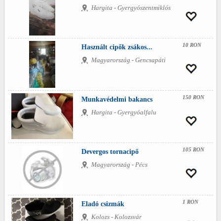
Hargita - Gyergyószentmiklós
10 RON
Használt cipők zsákos...
Magyarország - Gencsapáti
150 RON
Munkavédelmi bakancs
Hargita - Gyergyóalfalu
105 RON
Devergos tornacipő
Magyarország - Pécs
1 RON
Eladó csizmák
Kolozs - Kolozsvár