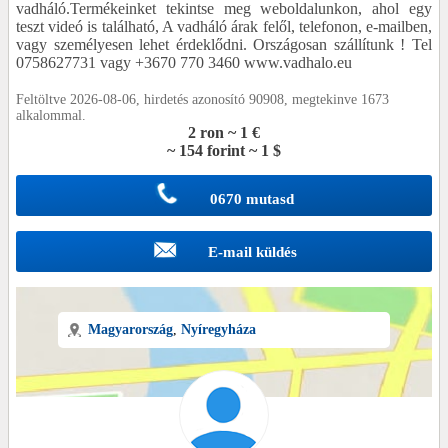
vadháló.Termékeinket tekintse meg weboldalunkon, ahol egy
teszt videó is található, A vadháló árak felől, telefonon, e-mailben,
vagy személyesen lehet érdeklődni. Országosan szállítunk ! Tel
0758627731 vagy +3670 770 3460 www.vadhalo.eu
Feltöltve 2026-08-06, hirdetés azonosító 90908, megtekinve 1673
alkalommal.
2 ron ~ 1 €
~ 154 forint ~ 1 $
0670 mutasd
E-mail küldés
Magyarország
,
Nyíregyháza