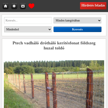
Hirdetés feladás
Ptech vadháló drótháló kerítésfonat földszeg
huzal toldó