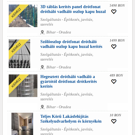
5490 RON
3D táblás kerítés panel drótfonat
drótháló vadháló oszlop kapu huzal
Szolgáltatás - Építkezés, javítás,
szerelés
Bihar - Oradea
1499 RON
Szőlőoszlop drótfonat drótháló
vadháló oszlop kapu huzal kerítés
Szolgáltatás - Építkezés, javítás,
szerelés
Bihar - Oradea
489 RON
Hegesztett drótháló vadháló a
gyártótól drótfonat drótkerítés
kerítés
Szolgáltatás - Építkezés, javítás,
szerelés
Bihar - Oradea
10 RON
Teljes Körű Lakásfelújítás
Székelyudvarhelyen és környékén
Szolgáltatás - Építkezés, javítás,
szerelés