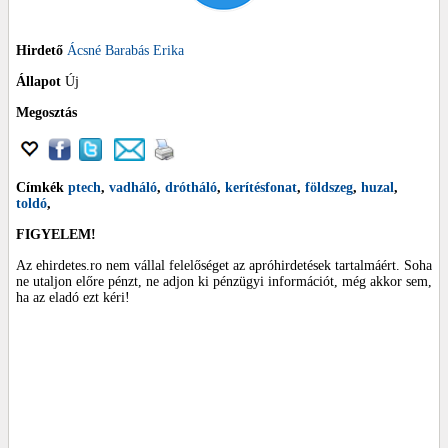
Hirdető
Ácsné Barabás Erika
Állapot
Új
Megosztás
Címkék
ptech
,
vadháló
,
drótháló
,
kerítésfonat
,
földszeg
,
huzal
,
toldó
,
FIGYELEM!
Az ehirdetes.ro nem vállal felelőséget az apróhirdetések tartalmáért. Soha
ne utaljon előre pénzt, ne adjon ki pénzügyi információt, még akkor sem,
ha az eladó ezt kéri!