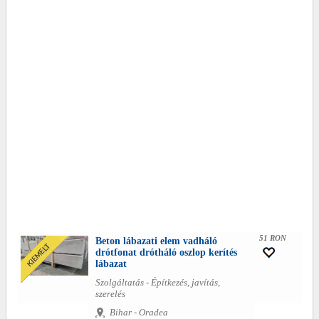
51 RON
Beton lábazati elem vadháló
drótfonat drótháló oszlop kerítés
lábazat
Szolgáltatás - Építkezés, javítás,
szerelés
Bihar - Oradea