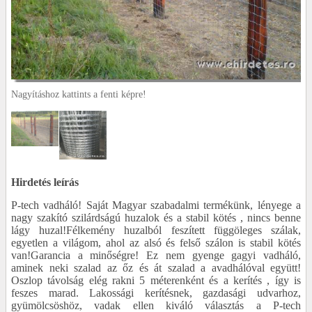
Nagyításhoz kattints a fenti képre!
Hirdetés leírás
P-tech vadháló! Saját Magyar szabadalmi termékünk, lényege a
nagy szakító szilárdságú huzalok és a stabil kötés , nincs benne
lágy huzal!Félkemény huzalból feszített függöleges szálak,
egyetlen a világom, ahol az alsó és felső szálon is stabil kötés
van!Garancia a minőségre! Ez nem gyenge gagyi vadháló,
aminek neki szalad az őz és át szalad a avadhálóval együtt!
Oszlop távolság elég rakni 5 méterenként és a kerítés , így is
feszes marad. Lakossági kerítésnek, gazdasági udvarhoz,
gyümölcsöshöz, vadak ellen kiváló választás a P-tech