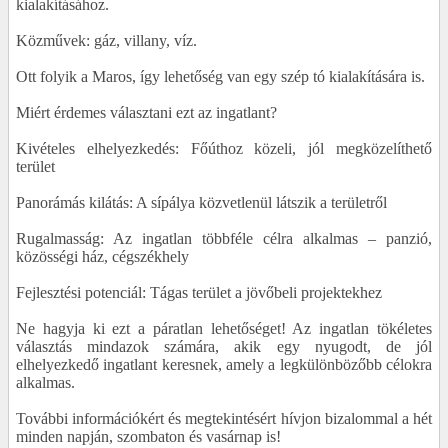
kialakításához.
Közművek: gáz, villany, víz.
Ott folyik a Maros, így lehetőség van egy szép tó kialakítására is.
Miért érdemes választani ezt az ingatlant?
Kivételes elhelyezkedés: Főúthoz közeli, jól megközelíthető
terület
Panorámás kilátás: A sípálya közvetlenül látszik a területről
Rugalmasság: Az ingatlan többféle célra alkalmas – panzió,
közösségi ház, cégszékhely
Fejlesztési potenciál: Tágas terület a jövőbeli projektekhez
Ne hagyja ki ezt a páratlan lehetőséget! Az ingatlan tökéletes
választás mindazok számára, akik egy nyugodt, de jól
elhelyezkedő ingatlant keresnek, amely a legkülönbözőbb célokra
alkalmas.
További információkért és megtekintésért hívjon bizalommal a hét
minden napján, szombaton és vasárnap is!