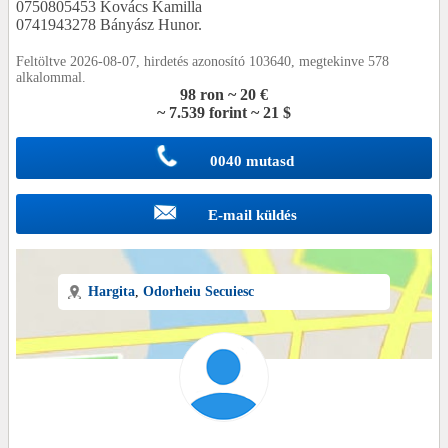
0750805453 Kovács Kamilla
0741943278 Bányász Hunor.
Feltöltve 2026-08-07, hirdetés azonosító 103640, megtekinve 578
alkalommal.
98 ron ~ 20 €
~ 7.539 forint ~ 21 $
0040 mutasd
E-mail küldés
Hargita
,
Odorheiu
Secuiesc