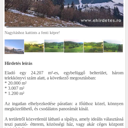
Nagyításhoz kattints a fenti képre!
Hirdetés leírás
Eladó egy 24.207 m²-es, egybefüggő belterület, három
telekkönyvi szám alatt, a következő megosztásban:
* 20.000 m²
* 3.007 m²
* 1.200 m²
Az ingatlan elhelyezkedése páratlan: a főúthoz közel, könnyen
megközelíthető, és csodálatos panorámát kínál.
A területről közvetlenül látható a sípálya, amely ideális választássá
teszi panzió- étterem, közösségi ház, vagy akár céges központ