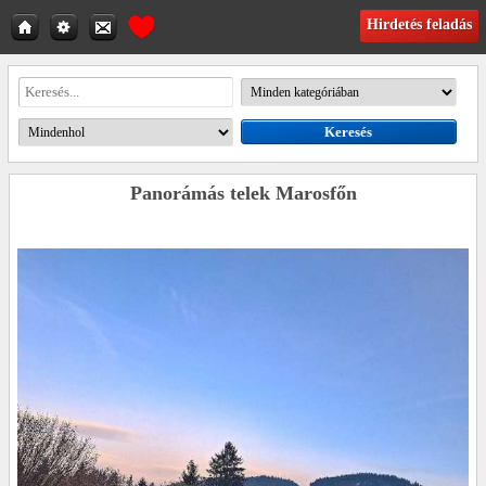
Hirdetés feladás
Panorámás telek Marosfőn