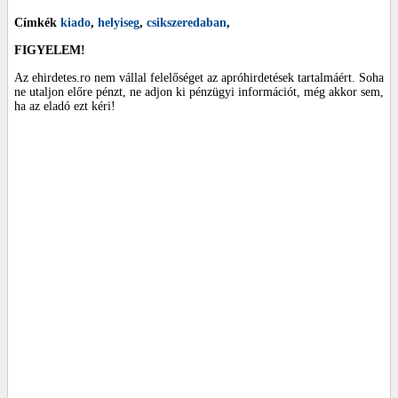
Címkék
kiado
,
helyiseg
,
csikszeredaban
,
FIGYELEM!
Az ehirdetes.ro nem vállal felelőséget az apróhirdetések tartalmáért. Soha
ne utaljon előre pénzt, ne adjon ki pénzügyi információt, még akkor sem,
ha az eladó ezt kéri!