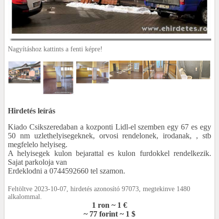
Nagyításhoz kattints a fenti képre!
Hirdetés leírás
Kiado Csikszeredaban a kozponti Lidl-el szemben egy 67 es egy
50 nm uzlethelyisegeknek, orvosi rendelonek, irodanak, , stb
megfelelo helyiseg.
A helyisegek kulon bejarattal es kulon furdokkel rendelkezik.
Sajat parkoloja van
Erdeklodni a 0744592660 tel szamon.
Feltöltve 2023-10-07, hirdetés azonosító 97073, megtekinve 1480
alkalommal.
1 ron ~ 1 €
~ 77 forint ~ 1 $