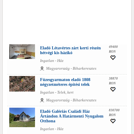
49400
Eladó Létavértes zárt kerti részén
RON
hétvégi kis házikó
Ingatlan - Ház
Magyarország - Biharkeresztes
38870
Füzesgyarmaton eladó 1808
RON
négyzetméteres építési telek
Ingatlan - Telek, kert
Magyarország - Biharkeresztes
830700
Eladó Galériás Családi Ház
RON
Ártándon A Határmenti Nyugalom
Otthona
Ingatlan - Ház