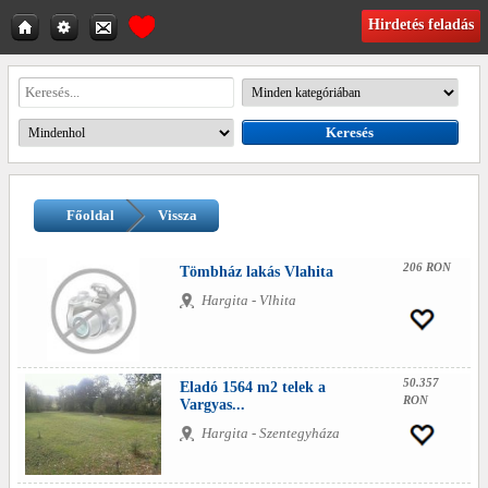
Hirdetés feladás
Főoldal
Vissza
206 RON
Tömbház lakás Vlahita
Hargita - Vlhita
50.357
Eladó 1564 m2 telek a
RON
Vargyas...
Hargita - Szentegyháza