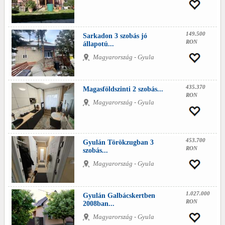
149.500
Sarkadon 3 szobás jó
RON
állapotú...
Magyarország - Gyula
435.370
Magasföldszinti 2 szobás...
RON
Magyarország - Gyula
453.700
Gyulán Törökzugban 3
RON
szobás...
Magyarország - Gyula
1.027.000
Gyulán Galbácskertben
RON
2008ban...
Magyarország - Gyula