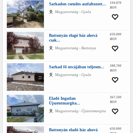
194.870
Sarkadon csendes aszfaltozott...
RON
Magyarország - Gyula
650.000
Battonyán elagó ház ahová
RON
csak...
Magyarország - Battonya
388.700
Sarkad fő utcájában teljesen...
RON
Magyarország - Gyula
367.500
Eladó Ingatlan
RON
Újszentmargita...
Magyarország - Újszentmargita
650.000
Battonyán eladó ház ahová