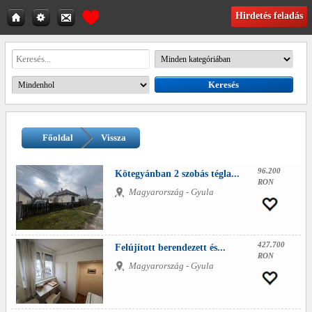
Hirdetés feladás
Főoldal
Vissza
96.200
Kötegyánban 2 szobás tégla...
RON
Magyarország - Gyula
427.700
Felújított berendezett és...
RON
Magyarország - Gyula