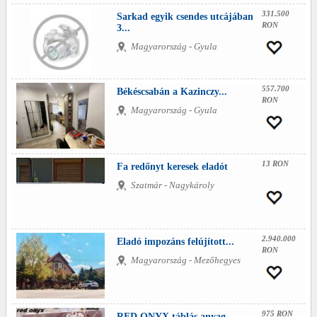
331.500
Sarkad egyik csendes utcájában
RON
3...
Magyarország - Gyula
557.700
Békéscsabán a Kazinczy...
RON
Magyarország - Gyula
13 RON
Fa redőnyt keresek eladót
Szatmár - Nagykároly
2.940.000
Eladó impozáns felújított...
RON
Magyarország - Mezőhegyes
975 RON
RED ONYX táblás anyag