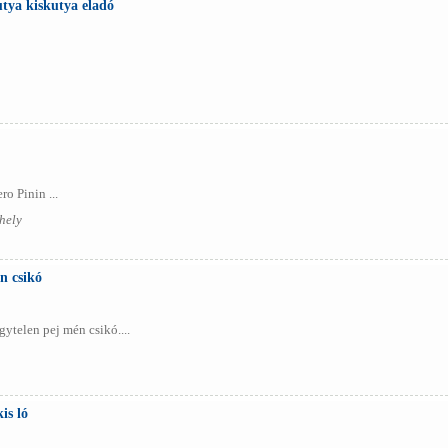
tya kiskutya eladó
o Pinin ...
hely
n csikó
gytelen pej mén csikó....
is ló