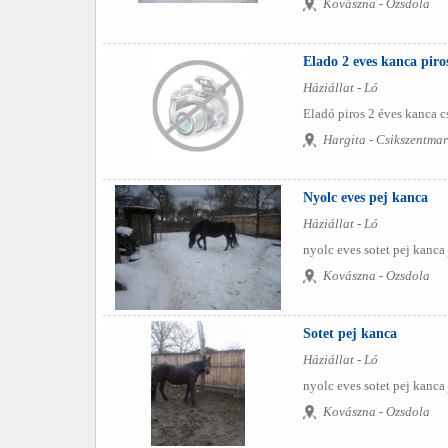
Kovászna - Ozsdola
Elado 2 eves kanca piros
Háziállat - Ló
Eladó piros 2 éves kanca cs
Hargita - Csikszentma
Nyolc eves pej kanca
Háziállat - Ló
nyolc eves sotet pej kanca
Kovászna - Ozsdola
Sotet pej kanca
Háziállat - Ló
nyolc eves sotet pej kanca
Kovászna - Ozsdola