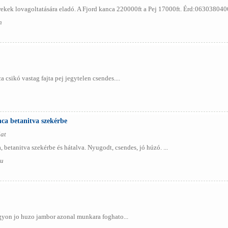
ekek lovagoltatására eladó. A Fjord kanca 220000ft a Pej 17000ft. Érd:0630380406
n
csikó vastag fajta pej jegytelen csendes....
nca betanitva szekérbe
at
 betanitva szekérbe és hátalva. Nyugodt, csendes, jó húzó. ...
lu
agyon jo huzo jambor azonal munkara foghato...