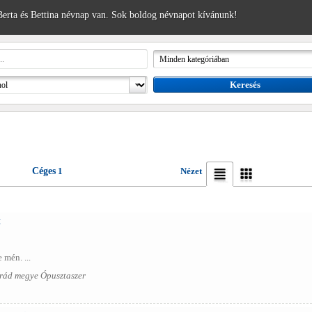
erta és Bettina névnap van. Sok boldog névnapot kívánunk!
Céges
1
Nézet
t
 mén. ...
rád megye Ópusztaszer