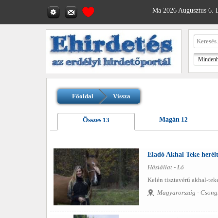
Ma 2026 Augusztus 6. B
Főoldal
Vissza
Magán
12
Összes
13
Eladó Akhal Teke herél
Háziállat - Ló
Kelén tisztavérű akhal-teke
Magyarország - Csong