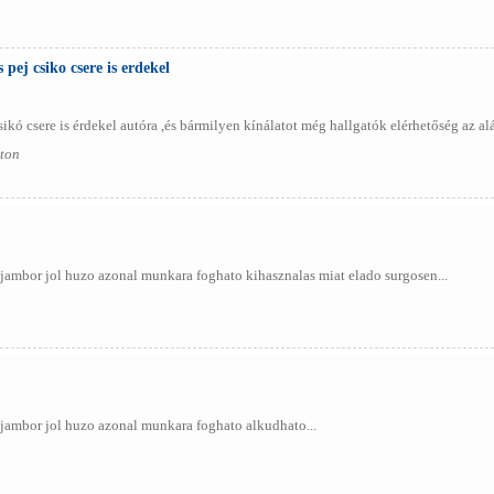
 pej csiko csere is erdekel
ikó csere is érdekel autóra ,és bármilyen kínálatot még hallgatók elérhetőség az alá
rton
 jambor jol huzo azonal munkara foghato kihasznalas miat elado surgosen...
 jambor jol huzo azonal munkara foghato alkudhato...