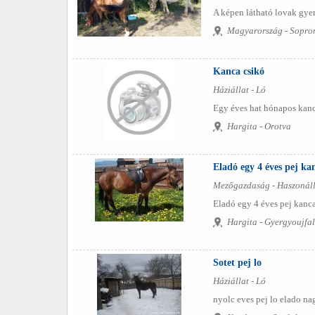
A képen látható lovak gyer
Magyarország - Sopro
Kanca csikó
Háziállat - Ló
Egy éves hat hónapos kanca 
Hargita - Orotva
Eladó egy 4 éves pej ka
Mezőgazdaság - Haszonáll
Eladó egy 4 éves pej kanca,
Hargita - Gyergyoujfa
Sotet pej lo
Háziállat - Ló
nyolc eves pej lo elado n