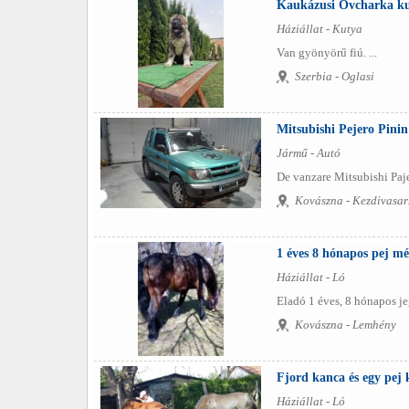
Kaukázusi Ovcharka ku
Háziállat - Kutya
Van gyönyörű fiú. ...
Szerbia - Oglasi
Mitsubishi Pejero Pinin
Jármű - Autó
De vanzare Mitsubishi Pajer
Kovászna - Kezdivasar
1 éves 8 hónapos pej mé
Háziállat - Ló
Eladó 1 éves, 8 hónapos je
Kovászna - Lemhény
Fjord kanca és egy pej k
Háziállat - Ló