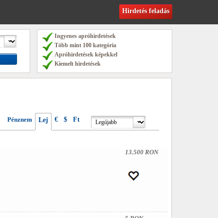
Hirdetés feladás
Ingyenes apróhirdetések
Több mint 100 kategória
Apróhirdetések képekkel
Kiemelt hirdetések
Pénznem
€
$
Ft
Lej
13.500 RON