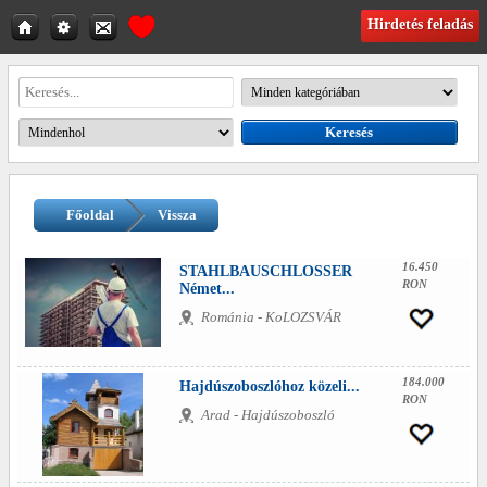
Hirdetés feladás
Főoldal
Vissza
16.450
STAHLBAUSCHLOSSER
RON
Német...
Románia - KoLOZSVÁR
184.000
Hajdúszoboszlóhoz közeli...
RON
Arad - Hajdúszoboszló