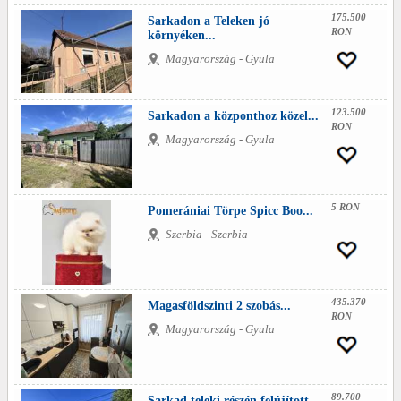
175.500
Sarkadon a Teleken jó
RON
környéken...
Magyarország - Gyula
123.500
Sarkadon a központhoz közel...
RON
Magyarország - Gyula
5 RON
Pomerániai Törpe Spicc Boo...
Szerbia - Szerbia
435.370
Magasföldszinti 2 szobás...
RON
Magyarország - Gyula
89.700
Sarkad teleki részén felújított...