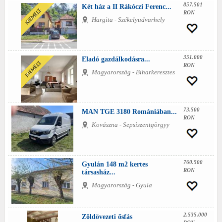
857.501
Két ház a II Rákóczi Ferenc...
RON
Hargita - Székelyudvarhely
351.000
Eladó gazdálkodásra...
RON
Magyarország - Biharkeresztes
73.500
MAN TGE 3180 Romániában...
RON
Kovászna - Sepsiszentgörgyy
760.500
Gyulán 148 m2 kertes
RON
társasház...
Magyarország - Gyula
2.535.000
Zöldövezeti ősfás