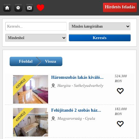
Hirdetés feladás
Főoldal
Vissza
524.300
Háromszobás lakás kiváló...
RON
Hargita - Székelyudvarhely
182.000
Felújítandó 2 szobás ház...
RON
Magyarország - Gyula