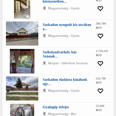
RON
környezetben...
Magyarország - Gyula
284.700
Sarkadon nyugodt kis utcában
RON
a...
Magyarország - Gyula
1.759.101
Székelyudvarhely ház
RON
Szászok...
Hargita - Odorheiu Secuiesc
232.700
Sarkadon eladásra kínálunk
RON
egy...
Magyarország - Gyula
52.000
Gyalugép ötfejes
RON
Magyarország - Bar