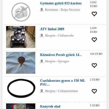
3.062
Gyémánt gyűrű 033 karátos
EURO
Kovászna - Targu Secuiesc
1.699
ATV linhai 2009
EURO
Hargita - Csikszereda
164 EURO
Kézmüves Pecsét gyürü 14...
Hargita - Gyergyo
2 EURO
Csatlakoztato gyuru a 150 ML
PSU...
Hargita - Csikszentsimon
5 EURO
Konyvek elad