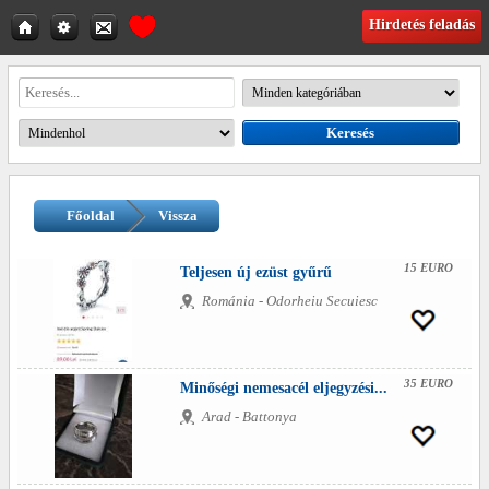
Hirdetés feladás
Főoldal
Vissza
15 EURO
Teljesen új ezüst gyűrű
Románia - Odorheiu Secuiesc
35 EURO
Minőségi nemesacél eljegyzési...
Arad - Battonya