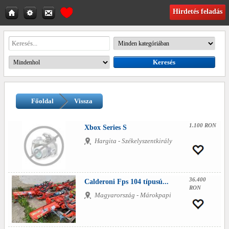
Hirdetés feladás
Főoldal
Vissza
1.100 RON
Xbox Series S
Hargita - Székelyszentkirály
36.400
Calderoni Fps 104 típusú...
RON
Magyarország - Márokpapi