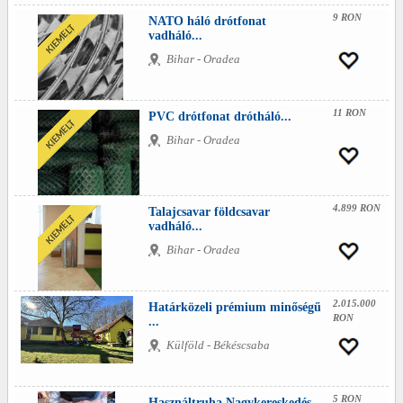
9 RON
NATO háló drótfonat
vadháló...
Bihar - Oradea
11 RON
PVC drótfonat drótháló...
Bihar - Oradea
4.899 RON
Talajcsavar földcsavar
vadháló...
Bihar - Oradea
2.015.000
Határközeli prémium minőségű
RON
...
Külföld - Békéscsaba
5 RON
Használtruha Nagykereskedés...