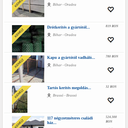
Bihar - Oradea
819 RON
Drótkerítés a gyártótól...
Bihar - Oradea
780 RON
Kapu a gyártótól vadháló...
Bihar - Oradea
32 RON
Tartós kerítés megoldás...
Brassó - Brassó
524.300
117 négyzetméteres családi
RON
ház...