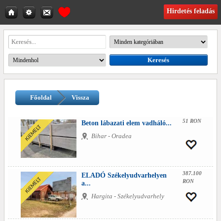
Hirdetés feladás
Főoldal
Vissza
51 RON
Beton lábazati elem vadháló...
Bihar - Oradea
387.100
ELADÓ Székelyudvarhelyen
RON
a...
Hargita - Székelyudvarhely